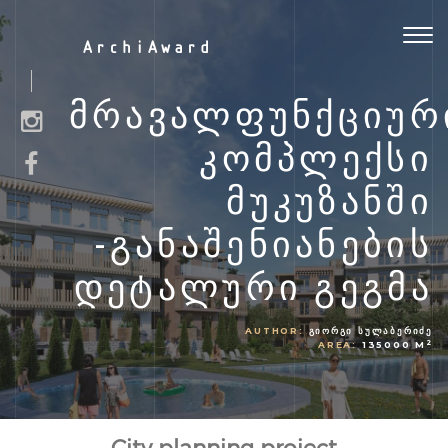
Togg
ArchiAward
navig
ᲛᲠᲐᲕᲐᲚᲤᲣᲜᲥᲪᲘᲣᲠ
ᲙᲝᲛᲞᲚᲔᲥᲡᲘ
ᲛᲣᲙᲣᲖᲐᲜᲨᲘ
-ᲒᲐᲜᲐᲨᲔᲜᲘᲐᲜᲔᲑᲘᲡ
ᲓᲔᲢᲐᲚᲣᲠᲘ ᲒᲔᲒᲛᲐ
AUTHOR:
ᲒᲘᲝᲠᲒᲘ ᲡᲣᲚᲐᲑᲔᲠᲘᲫᲔ
2
AREA:
135000 M
City planning project