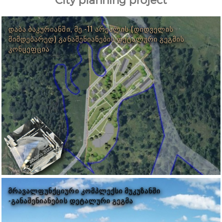
ᲓᲐᲑᲐ ᲑᲐᲙᲣᲠᲘᲐᲜᲨᲘ, ᲛᲔ -11 ᲐᲠᲔᲐᲚᲘᲡ (ᲓᲘᲓᲕᲔᲚᲘᲡ
ᲛᲘᲛᲓᲔᲑᲐᲠᲔᲓ) ᲒᲐᲜᲐᲨᲔᲜᲘᲐᲜᲔᲑᲘᲡ ᲓᲔᲢᲐᲚᲣᲠᲘ ᲒᲔᲒᲛᲘᲡ
ᲙᲝᲜᲪᲔᲤᲪᲘᲐ
ᲛᲠᲐᲕᲐᲚᲤᲣᲜᲥᲪᲘᲣᲠᲘ ᲙᲝᲛᲞᲚᲔᲥᲡᲘ ᲛᲣᲙᲣᲖᲐᲜᲨᲘ
-ᲒᲐᲜᲐᲨᲔᲜᲘᲐᲜᲔᲑᲘᲡ ᲓᲔᲢᲐᲚᲣᲠᲘ ᲒᲔᲒᲛᲐ