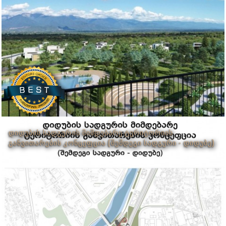
ᲓᲘᲓᲣᲑᲘᲡ ᲡᲐᲓᲒᲣᲠᲘᲡ ᲛᲘᲛᲓᲔᲑᲐᲠᲔ ᲢᲔᲠᲘᲢᲝᲠᲘᲘᲡ
ᲒᲐᲜᲕᲘᲗᲐᲠᲔᲑᲘᲡ ᲙᲝᲜᲪᲔᲤᲪᲘᲐ (ᲨᲔᲛᲓᲔᲒᲘ ᲡᲐᲓᲒᲣᲠᲘ - ᲓᲘᲓᲣᲑᲔ)