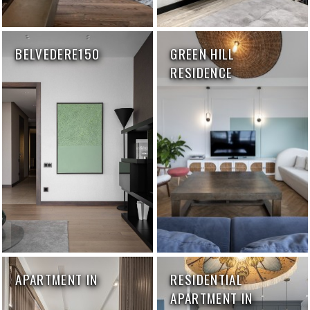
BELVEDERE150
GREEN HILL
RESIDENCE
APARTMENT IN
RESIDENTIAL
APARTMENT IN