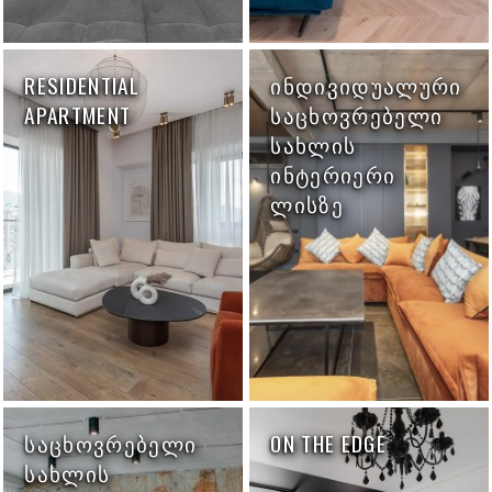
RESIDENTIAL
ᲘᲜᲓᲘᲕᲘᲓᲣᲐᲚᲣᲠᲘ
APARTMENT
ᲡᲐᲪᲮᲝᲕᲠᲔᲑᲔᲚᲘ
ᲡᲐᲮᲚᲘᲡ
ᲘᲜᲢᲔᲠᲘᲔᲠᲘ
ᲚᲘᲡᲖᲔ
ᲡᲐᲪᲮᲝᲕᲠᲔᲑᲔᲚᲘ
ON THE EDGE
ᲡᲐᲮᲚᲘᲡ