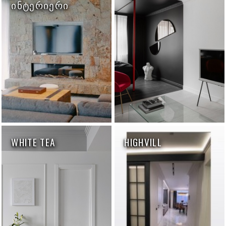
ᲘᲜᲢᲔᲠᲘᲔᲠᲘ
WHITE TEA
HIGHVILL