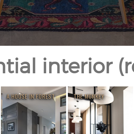
ial interior (
A HOUSE IN FOREST
THE MONKEY