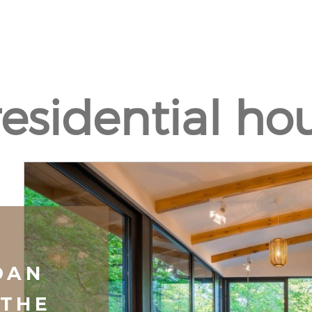
residential hou
DAN
 THE