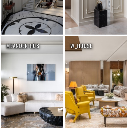
MEANDER HŪS
W_HOUSE