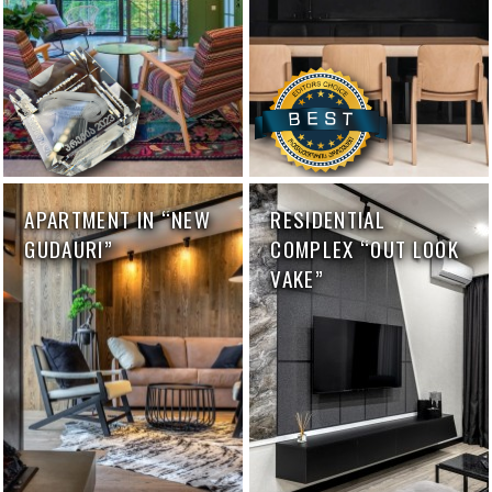
APARTMENT IN “NEW
RESIDENTIAL
GUDAURI”
COMPLEX “OUT LOOK
VAKE”