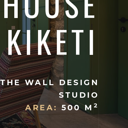
 HOUSE
 KIKETI
 THE WALL DESIGN
STUDIO
2
AREA:
500 M