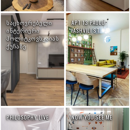
ᲡᲐᲪᲮᲝᲕᲠᲔᲑᲔᲚᲘ
APT 13 PAOLO
ᲘᲜᲢᲔᲠᲘᲔᲠᲘ
IASHVILI ST.
ᲞᲝᲚᲘᲢᲙᲝᲕᲡᲙᲐᲘᲐᲡ
ᲥᲣᲩᲐᲖᲔ
PHILOSOPHY LIVE
NOW YOU SEE ME