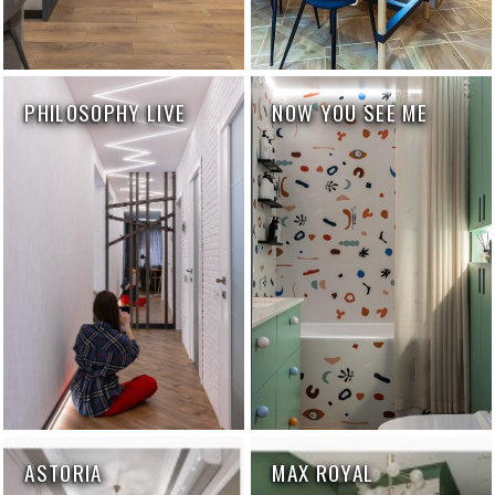
PHILOSOPHY LIVE
NOW YOU SEE ME
ASTORIA
MAX ROYAL