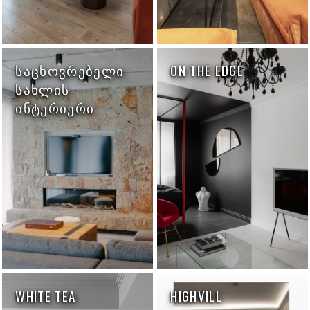
ᲡᲐᲪᲮᲝᲕᲠᲔᲑᲔᲚᲘ
ON THE EDGE
ᲡᲐᲮᲚᲘᲡ
ᲘᲜᲢᲔᲠᲘᲔᲠᲘ
WHITE TEA
HIGHVILL