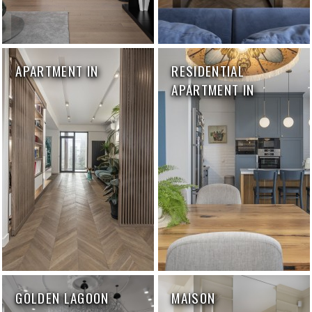
APARTMENT IN
RESIDENTIAL
APARTMENT IN
GOLDEN LAGOON
MAISON