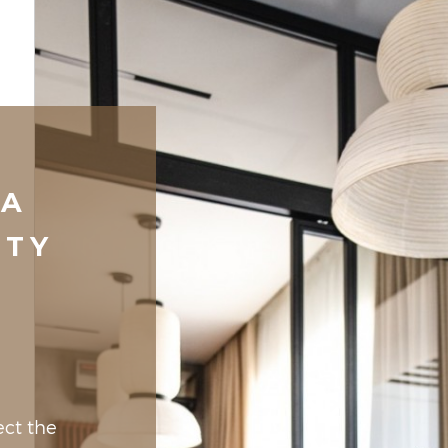
RA
NTY
ct the