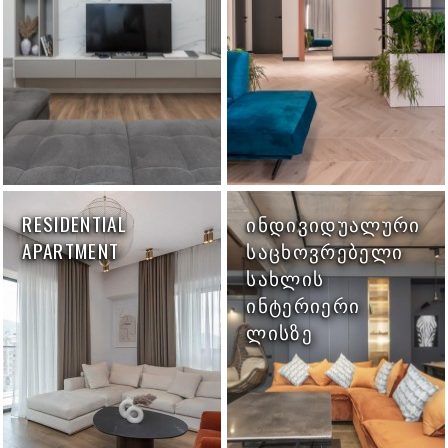
RESIDENTIAL
ᲘᲜᲓᲘᲕᲘᲓᲣᲐᲚᲣᲠᲘ
APARTMENT
ᲡᲐᲪᲮᲝᲕᲠᲔᲑᲔᲚᲘ
ᲡᲐᲮᲚᲘᲡ
ᲘᲜᲢᲔᲠᲘᲔᲠᲘ
ᲚᲘᲡᲖᲔ