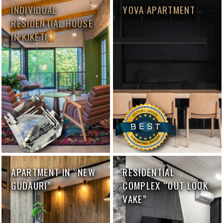
INDIVIDUAL
YOVA APARTMENT
RESIDENTIAL HOUSE
IN KIKETI
APARTMENT IN “NEW
RESIDENTIAL
GUDAURI”
COMPLEX “OUT LOOK
VAKE”