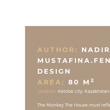
AUTHOR:
NADI
MUSTAFINA.FE
DESIGN
2
AREA:
80 M
Location:
Aktobe city, Kazakhstan
The Monkey The House must refle