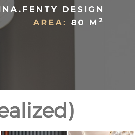
NA.FENTY DESIGN
2
AREA:
80 M
realized)