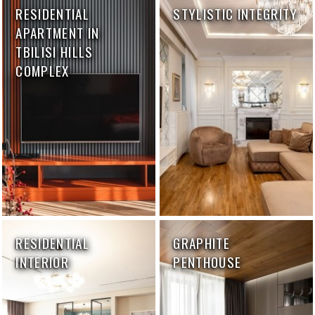
RESIDENTIAL
STYLISTIC INTEGRITY
APARTMENT IN
TBILISI HILLS
COMPLEX
RESIDENTIAL
GRAPHITE
INTERIOR
PENTHOUSE