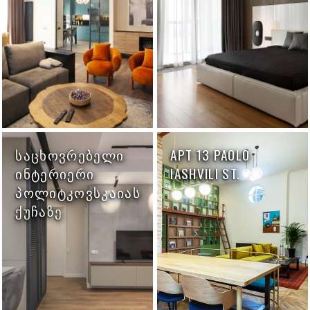
ᲡᲐᲪᲮᲝᲕᲠᲔᲑᲔᲚᲘ
APT 13 PAOLO
ᲘᲜᲢᲔᲠᲘᲔᲠᲘ
IASHVILI ST.
ᲞᲝᲚᲘᲢᲙᲝᲕᲡᲙᲐᲘᲐᲡ
ᲥᲣᲩᲐᲖᲔ