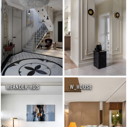
MEANDER HŪS
W_HOUSE