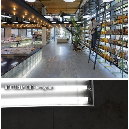
BETTERFLY DDB-Ს ᲝᲤᲘᲡᲘ