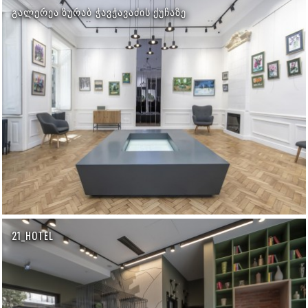
ᲒᲐᲚᲔᲠᲔᲐ ᲖᲣᲠᲐᲑ ᲭᲐᲕᲭᲐᲕᲐᲫᲘᲡ ᲥᲣᲩᲐᲖᲔ
21_HOTEL