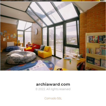
archiaward
.
com
© 2022. All rights reserved
Comodo SSL