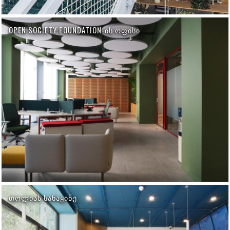
OPEN SOCIETY FOUNDATION-ᲘᲡ ᲝᲤᲘᲡᲘ
ᲗᲝᲚᲘᲐᲡ ᲡᲐᲜᲐᲧᲘᲜᲔ