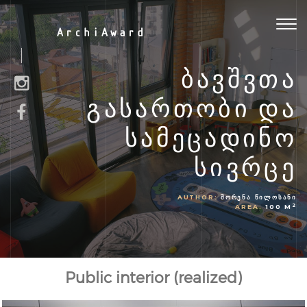
Togg
ArchiAward
navig
ᲑᲐᲕᲨᲕᲗᲐ
ᲒᲐᲡᲐᲠᲗᲝᲑᲘ ᲓᲐ
ᲡᲐᲛᲔᲪᲐᲓᲘᲜᲝ
ᲡᲘᲕᲠᲪᲔ
AUTHOR:
ᲨᲝᲠᲔᲜᲐ ᲬᲘᲚᲝᲡᲐᲜᲘ
2
AREA:
100 M
Public interior (realized)