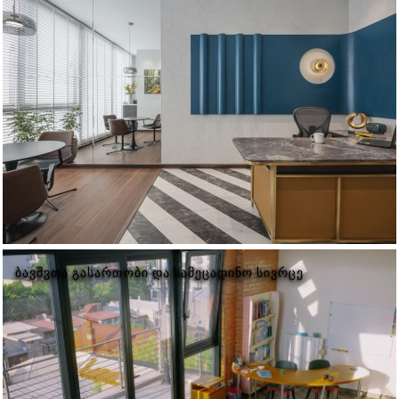
ᲑᲐᲕᲨᲕᲗᲐ ᲒᲐᲡᲐᲠᲗᲝᲑᲘ ᲓᲐ ᲡᲐᲛᲔᲪᲐᲓᲘᲜᲝ ᲡᲘᲕᲠᲪᲔ