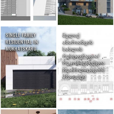
SINGLE FAMILY
ᲛᲔᲚᲘᲥ
RESIDENTIAL IN
ᲐᲖᲐᲠᲘᲐᲜᲪᲘᲡ
MUKHATSKARO
ᲡᲐᲮᲚᲘᲡ
ᲠᲔᲡᲢᲐᲕᲠᲐᲪᲘᲐ/
ᲠᲔᲙᲝᲜᲡᲢᲠᲣᲥᲪᲘᲐ
ᲠᲔᲐᲑᲘᲚᲘᲢᲐᲪᲘᲘᲡ
ᲞᲠᲝᲔᲥᲢᲘ