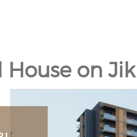
 House on Jik
RI