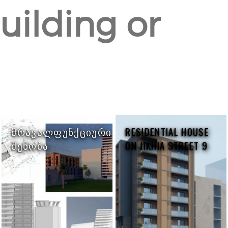
uilding or
ᲛᲠᲐᲕᲐᲚᲤᲣᲜᲥᲪᲘᲣᲠᲘ
RESIDENTIAL HOUSE
ᲨᲔᲜᲝᲑᲐ
ON JIKHIA STREET 9