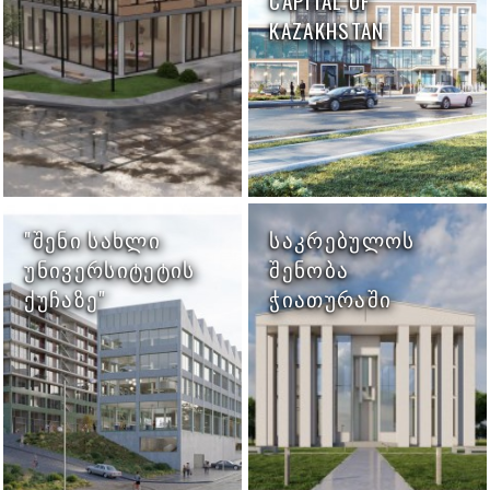
CAPITAL OF
KAZAKHSTAN
"ᲨᲔᲜᲘ ᲡᲐᲮᲚᲘ
ᲡᲐᲙᲠᲔᲑᲣᲚᲝᲡ
ᲣᲜᲘᲕᲔᲠᲡᲘᲢᲔᲢᲘᲡ
ᲨᲔᲜᲝᲑᲐ
ᲥᲣᲩᲐᲖᲔ"
ᲭᲘᲐᲗᲣᲠᲐᲨᲘ