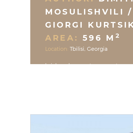
MOSULISHVILI /
GIORGI KURTSI
2
AREA:
596 M
Location:
Tbilisi, Georgia
brick and concrete concept