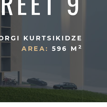
TREET 9
IORGI KURTSIKIDZE
2
AREA:
596 M