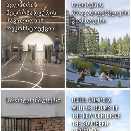
ᲐᲕᲚᲐᲑᲠᲘᲡ
ᲡᲘᲗᲘᲖᲔᲜᲘᲡ
ᲛᲔᲢᲠᲝᲡᲐᲓᲒᲣᲠᲘᲡ
ᲛᲠᲐᲕᲐᲚᲤᲣᲜᲥᲪᲘᲣᲠᲘ
ᲞᲐᲕᲘᲚᲘᲝᲜᲘᲡ
ᲙᲝᲛᲞᲚᲔᲥᲡᲘ
ᲠᲔᲙᲝᲜᲡᲢᲠᲣᲥᲪᲘᲐ
ᲡᲞᲝᲠᲢᲙᲝᲛᲞᲚᲔᲥᲡᲘ
HOTEL COMPLEX
WITH 56 ROOMS IN
THE NEW CENTER OF
THE SOUTHERN