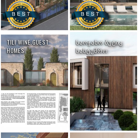
TILI WINE.GUEST
ᲡᲐᲝᲯᲐᲮᲝ ᲑᲣᲢᲘᲙ
HOMES
ᲡᲐᲡᲢᲣᲛᲠᲝ