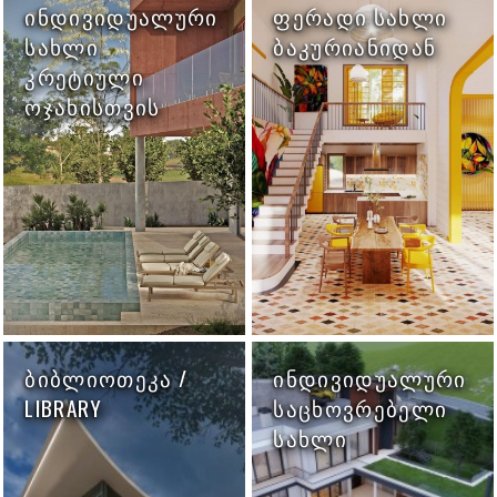
ᲘᲜᲓᲘᲕᲘᲓᲣᲐᲚᲣᲠᲘ
ᲤᲔᲠᲐᲓᲘ ᲡᲐᲮᲚᲘ
ᲡᲐᲮᲚᲘ
ᲑᲐᲙᲣᲠᲘᲐᲜᲘᲓᲐᲜ
ᲙᲠᲔᲢᲘᲣᲚᲘ
ᲝᲯᲐᲮᲘᲡᲗᲕᲘᲡ
ᲑᲘᲑᲚᲘᲝᲗᲔᲙᲐ /
ᲘᲜᲓᲘᲕᲘᲓᲣᲐᲚᲣᲠᲘ
LIBRARY
ᲡᲐᲪᲮᲝᲕᲠᲔᲑᲔᲚᲘ
ᲡᲐᲮᲚᲘ