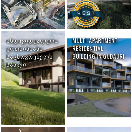
ᲘᲜᲓᲘᲕᲘᲓᲣᲐᲚᲣᲠᲘ
MULTI-APARTMENT
ᲔᲠᲗᲑᲘᲜᲘᲐᲜᲘ
RESIDENTIAL
ᲡᲐᲪᲮᲝᲕᲠᲔᲑᲔᲚᲘ
BUILDING IN GUDAURI
ᲡᲐᲮᲚᲘ