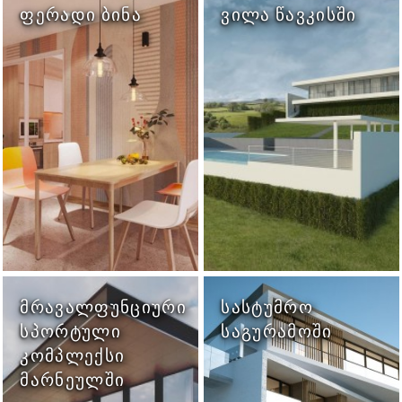
ᲤᲔᲠᲐᲓᲘ ᲑᲘᲜᲐ
ᲕᲘᲚᲐ ᲬᲐᲕᲙᲘᲡᲨᲘ
ᲛᲠᲐᲕᲐᲚᲤᲣᲜᲪᲘᲣᲠᲘ
ᲡᲐᲡᲢᲣᲛᲠᲝ
ᲡᲞᲝᲠᲢᲣᲚᲘ
ᲡᲐᲒᲣᲠᲐᲛᲝᲨᲘ
ᲙᲝᲛᲞᲚᲔᲥᲡᲘ
ᲛᲐᲠᲜᲔᲣᲚᲨᲘ