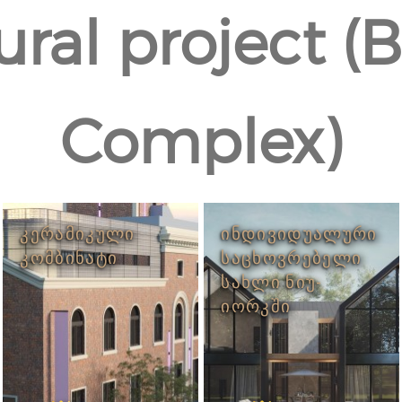
ural project (B
Complex)
ᲙᲔᲠᲐᲛᲘᲙᲣᲚᲘ
ᲘᲜᲓᲘᲕᲘᲓᲣᲐᲚᲣᲠᲘ
ᲙᲝᲛᲑᲘᲜᲐᲢᲘ
ᲡᲐᲪᲮᲝᲕᲠᲔᲑᲔᲚᲘ
ᲡᲐᲮᲚᲘ ᲜᲘᲣ-
ᲘᲝᲠᲙᲨᲘ