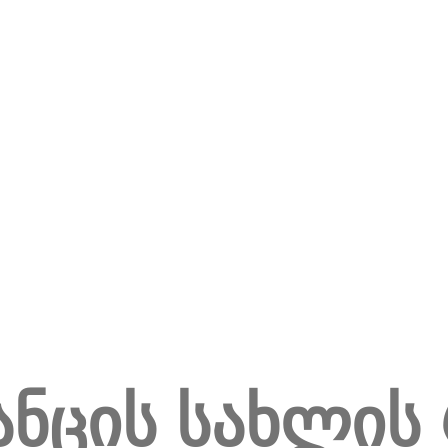
ანცის სახლის 