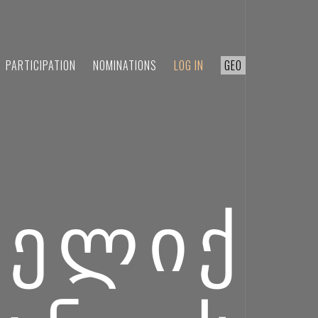
PARTICIPATION
NOMINATIONS
LOG IN
GEO
ᲛᲔᲚᲘᲥ