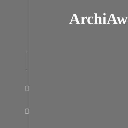
ArchiAw