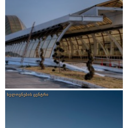
ᲮᲔᲚᲝᲕᲜᲔᲑᲘᲡ ᲪᲔᲜᲢᲠᲘ