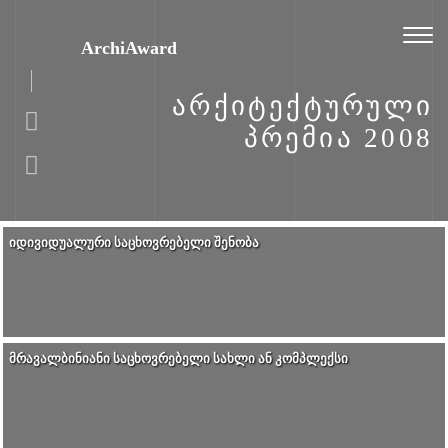
Toggl
ArchiAward
naviga
ᲐᲠᲥᲘᲢᲔᲥᲢᲣᲠᲣᲚᲘ
ᲞᲠᲔᲛᲘᲐ 2008
ᲘᲓᲘᲕᲘᲓᲣᲐᲚᲣᲠᲘ ᲡᲐᲪᲮᲝᲕᲠᲔᲑᲔᲚᲘ ᲨᲔᲜᲝᲑᲐ
ᲛᲠᲐᲕᲐᲚᲑᲘᲜᲘᲐᲜᲘ ᲡᲐᲪᲮᲝᲕᲠᲔᲑᲔᲚᲘ ᲡᲐᲮᲚᲘ ᲐᲜ ᲙᲝᲛᲞᲚᲔᲥᲡᲘ