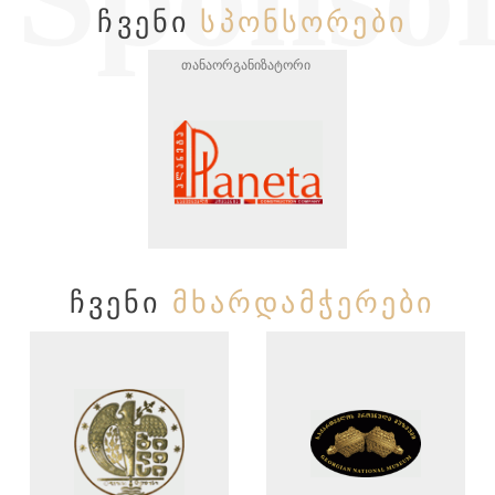
ᲩᲕᲔᲜᲘ
ᲡᲞᲝᲜᲡᲝᲠᲔᲑᲘ
თანაორგანიზატორი
ᲩᲕᲔᲜᲘ
ᲛᲮᲐᲠᲓᲐᲛᲭᲔᲠᲔᲑᲘ