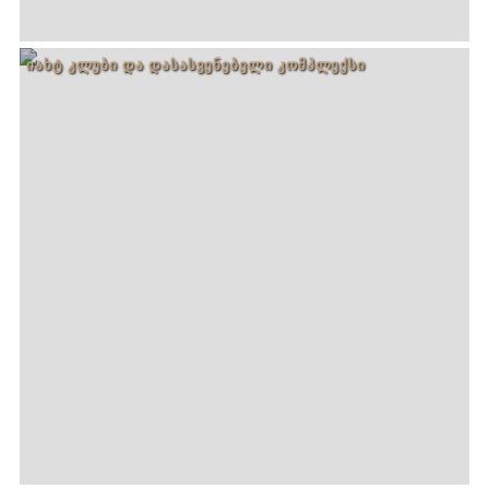
ᲘᲐᲮᲢ ᲙᲚᲣᲑᲘ ᲓᲐ ᲓᲐᲡᲐᲡᲕᲔᲜᲔᲑᲔᲚᲘ ᲙᲝᲛᲞᲚᲔᲥᲡᲘ