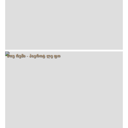
ᲨᲝᲣ ᲠᲣᲛᲘ - ᲞᲘᲔᲠᲝᲢ ᲚᲔ ᲤᲝ