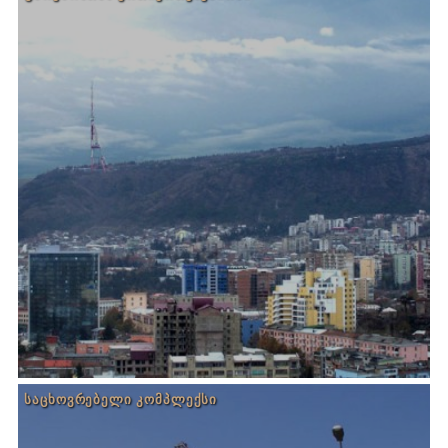
ᲡᲐᲪᲮᲝᲕᲠᲔᲑᲔᲚᲘ ᲙᲝᲛᲞᲚᲔᲥᲡᲘ