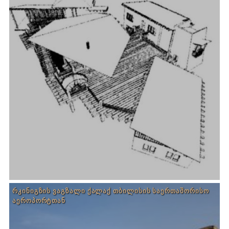
ᲠᲙᲘᲜᲘᲒᲖᲘᲡ ᲕᲐᲒᲖᲐᲚᲘ ᲥᲐᲚᲐᲥ ᲗᲑᲘᲚᲘᲡᲘᲡ ᲡᲐᲔᲠᲗᲐᲨᲝᲠᲘᲡᲝ
ᲐᲔᲠᲝᲞᲝᲠᲢᲗᲐᲜ