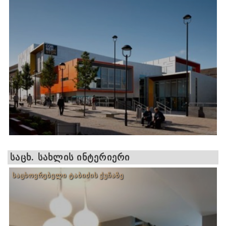
ᲡᲐᲪᲮ. ᲡᲐᲮᲚᲘᲡ ᲘᲜᲢᲔᲠᲘᲔᲠᲘ
ᲡᲐᲪᲮᲝᲕᲠᲔᲑᲔᲚᲘ ᲢᲐᲑᲘᲫᲘᲡ ᲥᲣᲩᲐᲖᲔ