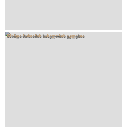
ᲬᲛᲘᲜᲓᲐ ᲛᲐᲠᲘᲐᲛᲘᲡ ᲡᲐᲮᲔᲚᲝᲑᲘᲡ ᲔᲙᲚᲔᲡᲘᲐ