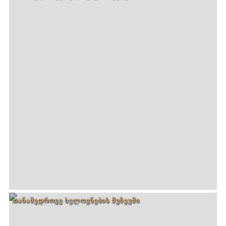
ᲗᲐᲜᲐᲛᲔᲓᲠᲝᲕᲔ ᲮᲔᲚᲝᲕᲜᲔᲑᲘᲡ ᲛᲣᲖᲔᲣᲛᲘ