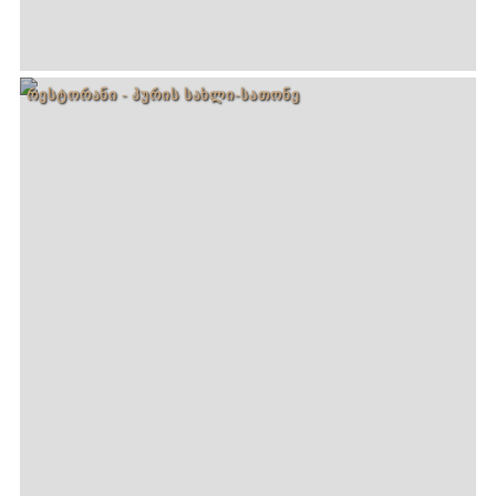
ᲠᲔᲡᲢᲝᲠᲐᲜᲘ - ᲞᲣᲠᲘᲡ ᲡᲐᲮᲚᲘ-ᲡᲐᲗᲝᲜᲔ