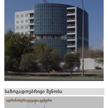
ᲡᲐᲖᲝᲒᲐᲓᲝᲔᲑᲠᲘᲕᲘ ᲨᲔᲜᲝᲑᲐ
ᲐᲓᲛᲘᲜᲘᲡᲢᲠᲐᲪᲘᲣᲚᲘ ᲪᲔᲜᲢᲠᲘ