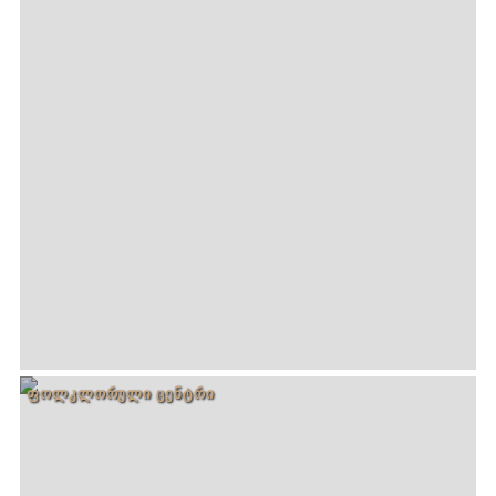
ᲤᲝᲚᲙᲚᲝᲠᲣᲚᲘ ᲪᲔᲜᲢᲠᲘ