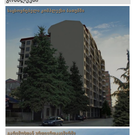
ᲡᲐᲪᲮᲝᲕᲠᲔᲑᲔᲚᲘ ᲙᲝᲛᲞᲚᲔᲥᲡᲘ ᲑᲐᲗᲣᲛᲨᲘ
ᲒᲐᲠᲔᲛᲝᲡᲗᲐᲜ ᲣᲠᲗᲘᲔᲠᲗᲙᲐᲕᲨᲘᲠᲨᲘ