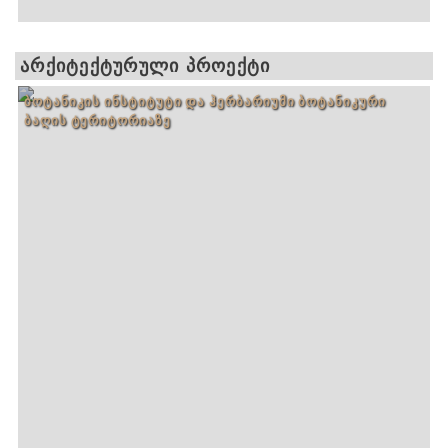
ᲐᲠᲥᲘᲢᲔᲥᲢᲣᲠᲣᲚᲘ ᲞᲠᲝᲔᲥᲢᲘ
ᲑᲝᲢᲐᲜᲘᲙᲘᲡ ᲘᲜᲡᲢᲘᲢᲣᲢᲘ ᲓᲐ ᲰᲔᲠᲑᲐᲠᲘᲣᲛᲘ ᲑᲝᲢᲐᲜᲘᲙᲣᲠᲘ
ᲑᲐᲦᲘᲡ ᲢᲔᲠᲘᲢᲝᲠᲘᲐᲖᲔ