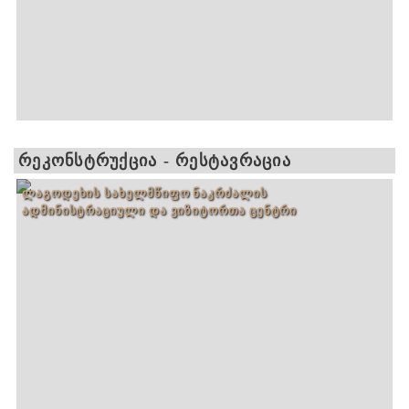
ᲠᲔᲙᲝᲜᲡᲢᲠᲣᲥᲪᲘᲐ - ᲠᲔᲡᲢᲐᲕᲠᲐᲪᲘᲐ
ᲚᲐᲒᲝᲓᲔᲮᲘᲡ ᲡᲐᲮᲔᲚᲛᲬᲘᲤᲝ ᲜᲐᲙᲠᲫᲐᲚᲘᲡ
ᲐᲓᲛᲘᲜᲘᲡᲢᲠᲐᲪᲘᲣᲚᲘ ᲓᲐ ᲕᲘᲖᲘᲢᲝᲠᲗᲐ ᲪᲔᲜᲢᲠᲘ