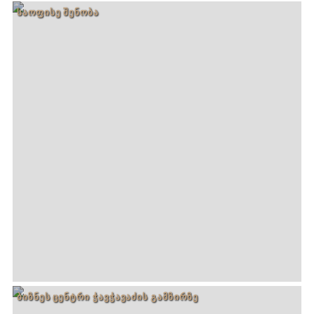
ᲡᲐᲝᲤᲘᲡᲔ ᲨᲔᲜᲝᲑᲐ
ᲑᲘᲖᲜᲔᲡ ᲪᲔᲜᲢᲠᲘ ᲭᲐᲕᲭᲐᲕᲐᲫᲘᲡ ᲒᲐᲛᲖᲘᲠᲖᲔ