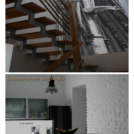
ᲡᲐᲪᲮᲝᲕᲠᲔᲑᲔᲚᲘ ᲘᲜᲢᲔᲠᲘᲔᲠᲘ