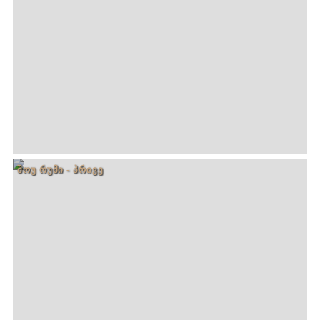
ᲨᲝᲣ ᲠᲣᲛᲘ - ᲞᲠᲘᲕᲔ