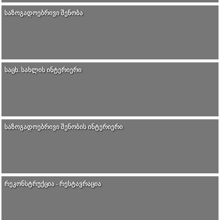
ᲡᲐᲖᲝᲒᲐᲓᲝᲔᲑᲠᲘᲕᲘ ᲨᲔᲜᲝᲑᲐ
ᲡᲐᲪᲮ. ᲡᲐᲮᲚᲘᲡ ᲘᲜᲢᲔᲠᲘᲔᲠᲘ
ᲡᲐᲖᲝᲒᲐᲓᲝᲔᲑᲠᲘᲕᲘ ᲨᲔᲜᲝᲑᲘᲡ ᲘᲜᲢᲔᲠᲘᲔᲠᲘ
ᲠᲔᲙᲝᲜᲡᲢᲠᲣᲥᲪᲘᲐ - ᲠᲔᲡᲢᲐᲕᲠᲐᲪᲘᲐ