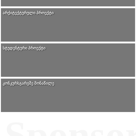
ᲐᲠᲥᲘᲢᲔᲥᲢᲣᲠᲣᲚᲘ ᲞᲠᲝᲔᲥᲢᲘ
ᲡᲢᲣᲓᲔᲜᲢᲣᲠᲘ ᲞᲠᲝᲔᲥᲢᲘ
ᲙᲝᲜᲙᲣᲠᲡᲒᲐᲠᲔᲨᲔ ᲛᲝᲜᲐᲬᲘᲚᲔ
Sponso