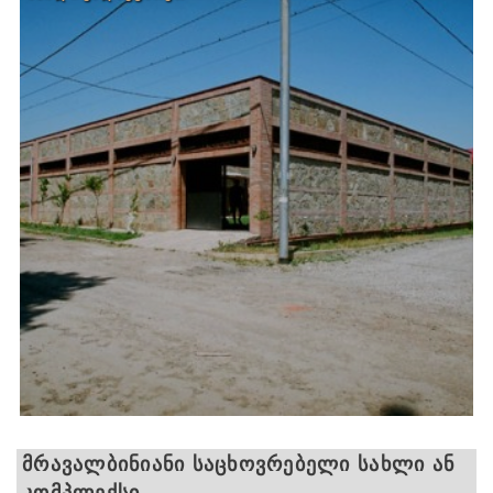
ᲛᲠᲐᲕᲐᲚᲑᲘᲜᲘᲐᲜᲘ ᲡᲐᲪᲮᲝᲕᲠᲔᲑᲔᲚᲘ ᲡᲐᲮᲚᲘ ᲐᲜ
ᲙᲝᲛᲞᲚᲔᲥᲡᲘ