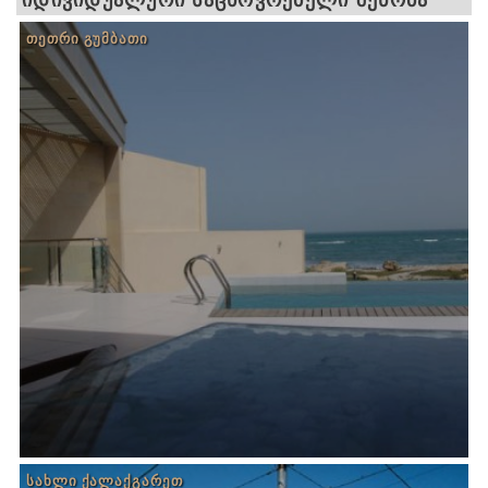
ᲗᲔᲗᲠᲘ ᲒᲣᲛᲑᲐᲗᲘ
ᲡᲐᲮᲚᲘ ᲥᲐᲚᲐᲥᲒᲐᲠᲔᲗ