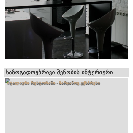
ᲡᲐᲖᲝᲒᲐᲓᲝᲔᲑᲠᲘᲕᲘ ᲨᲔᲜᲝᲑᲘᲡ ᲘᲜᲢᲔᲠᲘᲔᲠᲘ
ᲘᲢᲐᲚᲘᲣᲠᲘ ᲠᲔᲡᲢᲝᲠᲐᲜᲘ - ᲛᲐᲠᲯᲐᲜᲝᲕ ᲔᲥᲡᲞᲠᲔᲡᲘ