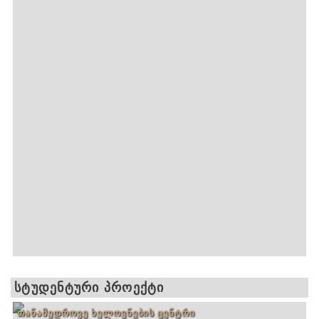
ᲡᲢᲣᲓᲔᲜᲢᲣᲠᲘ ᲞᲠᲝᲔᲥᲢᲘ
ᲗᲐᲜᲐᲛᲔᲓᲠᲝᲕᲔ ᲮᲔᲚᲝᲕᲜᲔᲑᲘᲡ ᲪᲔᲜᲢᲠᲘ