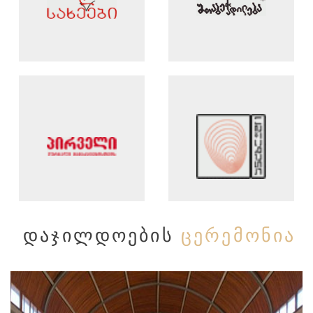
ᲓᲐᲯᲘᲚᲓᲝᲔᲑᲘᲡ
ᲪᲔᲠᲔᲛᲝᲜᲘᲐ