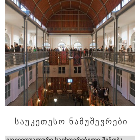
ᲡᲐᲣᲙᲔᲗᲔᲡᲝ ᲜᲐᲛᲣᲨᲔᲕᲠᲔᲑᲘ
ᲘᲓᲘᲕᲘᲓᲣᲐᲚᲣᲠᲘ ᲡᲐᲪᲮᲝᲕᲠᲔᲑᲔᲚᲘ ᲨᲔᲜᲝᲑᲐ