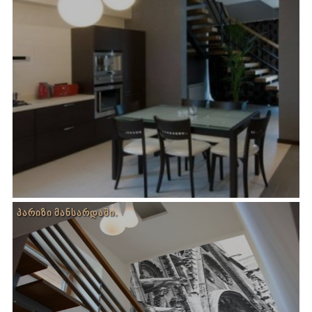
ᲞᲐᲠᲘᲖᲘ ᲛᲐᲜᲡᲐᲠᲓᲐᲨᲘ.