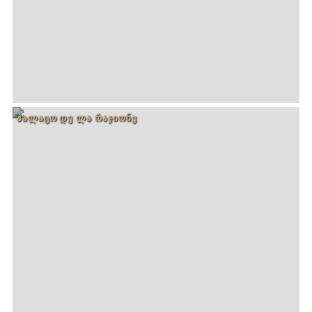
ᲞᲐᲚᲐᲪᲝ ᲓᲔ ᲚᲐ ᲠᲐᲯᲘᲝᲜᲔ