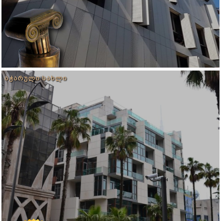
ᲐᲭᲐᲠᲣᲚᲘ ᲡᲐᲮᲚᲘ