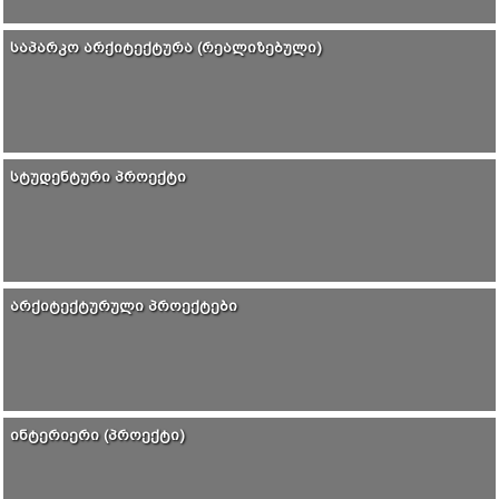
ᲡᲐᲞᲐᲠᲙᲝ ᲐᲠᲥᲘᲢᲔᲥᲢᲣᲠᲐ (ᲠᲔᲐᲚᲘᲖᲔᲑᲣᲚᲘ)
ᲡᲢᲣᲓᲔᲜᲢᲣᲠᲘ ᲞᲠᲝᲔᲥᲢᲘ
ᲐᲠᲥᲘᲢᲔᲥᲢᲣᲠᲣᲚᲘ ᲞᲠᲝᲔᲥᲢᲔᲑᲘ
ᲘᲜᲢᲔᲠᲘᲔᲠᲘ (ᲞᲠᲝᲔᲥᲢᲘ)