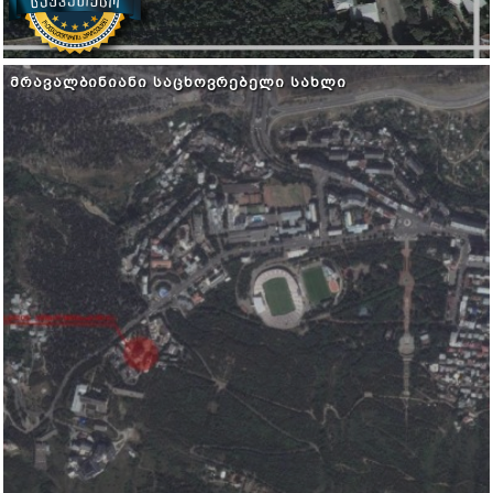
ᲛᲠᲐᲕᲐᲚᲑᲘᲜᲘᲐᲜᲘ ᲡᲐᲪᲮᲝᲕᲠᲔᲑᲔᲚᲘ ᲡᲐᲮᲚᲘ