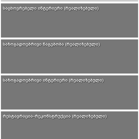
ᲡᲐᲪᲮᲝᲕᲠᲔᲑᲔᲚᲘ ᲘᲜᲢᲔᲠᲘᲔᲠᲘ (ᲠᲔᲐᲚᲘᲖᲔᲑᲣᲚᲘ)
ᲡᲐᲖᲝᲒᲐᲓᲝᲔᲑᲠᲘᲕᲘ ᲜᲐᲒᲔᲑᲝᲑᲐ (ᲠᲔᲐᲚᲘᲖᲔᲑᲣᲚᲘ)
ᲡᲐᲖᲝᲒᲐᲓᲝᲔᲑᲠᲘᲕᲘ ᲘᲜᲢᲔᲠᲘᲔᲠᲘ (ᲠᲔᲐᲚᲘᲖᲔᲑᲣᲚᲘ)
ᲠᲔᲡᲢᲐᲕᲠᲐᲪᲘᲐ-ᲠᲔᲙᲝᲜᲡᲢᲠᲣᲥᲪᲘᲐ (ᲠᲔᲐᲚᲘᲖᲔᲑᲣᲚᲘ)