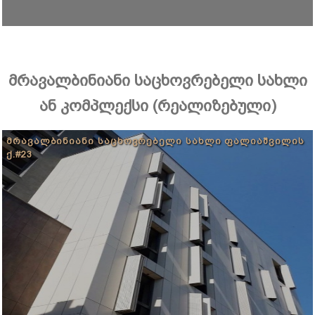
მრავალბინიანი საცხოვრებელი სახლი
ან კომპლექსი (რეალიზებული)
ᲛᲠᲐᲕᲐᲚᲑᲘᲜᲘᲐᲜᲘ ᲡᲐᲪᲮᲝᲕᲠᲔᲑᲔᲚᲘ ᲡᲐᲮᲚᲘ ᲤᲐᲚᲘᲐᲨᲕᲘᲚᲘᲡ
Ქ.#23