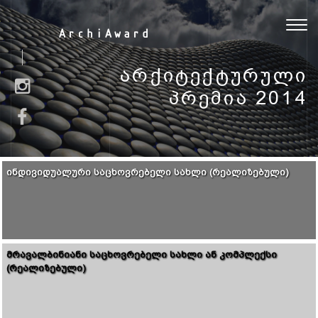
Toggl
ArchiAward
navig
ᲐᲠᲥᲘᲢᲔᲥᲢᲣᲠᲣᲚᲘ
ᲞᲠᲔᲛᲘᲐ 2014
ᲘᲜᲓᲘᲕᲘᲓᲣᲐᲚᲣᲠᲘ ᲡᲐᲪᲮᲝᲕᲠᲔᲑᲔᲚᲘ ᲡᲐᲮᲚᲘ (ᲠᲔᲐᲚᲘᲖᲔᲑᲣᲚᲘ)
ᲛᲠᲐᲕᲐᲚᲑᲘᲜᲘᲐᲜᲘ ᲡᲐᲪᲮᲝᲕᲠᲔᲑᲔᲚᲘ ᲡᲐᲮᲚᲘ ᲐᲜ ᲙᲝᲛᲞᲚᲔᲥᲡᲘ
(ᲠᲔᲐᲚᲘᲖᲔᲑᲣᲚᲘ)