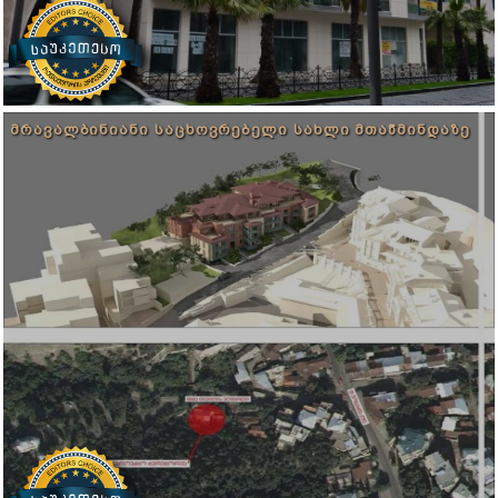
ᲛᲠᲐᲕᲐᲚᲑᲘᲜᲘᲐᲜᲘ ᲡᲐᲪᲮᲝᲕᲠᲔᲑᲔᲚᲘ ᲡᲐᲮᲚᲘ ᲛᲗᲐᲬᲛᲘᲜᲓᲐᲖᲔ