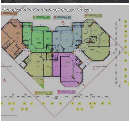
ᲛᲠᲐᲕᲐᲚᲑᲘᲜᲘᲐᲜᲘ ᲡᲐᲪᲮᲝᲕᲠᲔᲑᲔᲚᲘ ᲡᲐᲮᲚᲘ.