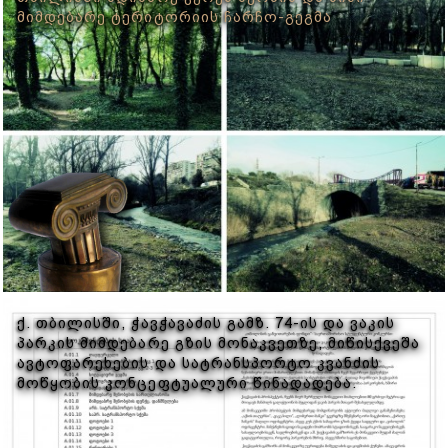
ᲛᲘᲛᲓᲔᲑᲐᲠᲔ ᲢᲔᲠᲘᲢᲝᲠᲘᲘᲡ ᲩᲐᲠᲩᲝ-ᲒᲔᲒᲛᲐ
Ქ. ᲗᲑᲘᲚᲘᲡᲨᲘ, ᲭᲐᲕᲭᲐᲕᲐᲫᲘᲡ ᲒᲐᲛᲖ. 74-ᲘᲡ ᲓᲐ ᲕᲐᲙᲘᲡ
ᲞᲐᲠᲙᲘᲡ ᲛᲘᲛᲓᲔᲑᲐᲠᲔ ᲒᲖᲘᲡ ᲛᲝᲜᲐᲙᲕᲔᲗᲖᲔ, ᲛᲘᲬᲘᲡᲥᲕᲔᲨᲐ
ᲐᲕᲢᲝᲤᲐᲠᲔᲮᲔᲑᲘᲡ ᲓᲐ ᲡᲐᲢᲠᲐᲜᲡᲞᲝᲠᲢᲝ ᲙᲕᲐᲜᲫᲘᲡ
ᲛᲝᲬᲧᲝᲑᲘᲡ ᲙᲝᲜᲪᲔᲤᲢᲣᲐᲚᲣᲠᲘ ᲬᲘᲜᲐᲓᲐᲓᲔᲑᲐ.