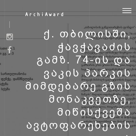
Toggl
ArchiAward
navig
Ქ. ᲗᲑᲘᲚᲘᲡᲨᲘ,
ᲭᲐᲕᲭᲐᲕᲐᲫᲘᲡ
ᲒᲐᲛᲖ. 74-ᲘᲡ ᲓᲐ
ᲕᲐᲙᲘᲡ ᲞᲐᲠᲙᲘᲡ
ᲛᲘᲛᲓᲔᲑᲐᲠᲔ ᲒᲖᲘᲡ
ᲛᲝᲜᲐᲙᲕᲔᲗᲖᲔ,
ᲛᲘᲬᲘᲡᲥᲕᲔᲨᲐ
ᲐᲕᲢᲝᲤᲐᲠᲔᲮᲔᲑᲘᲡ