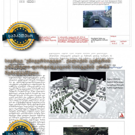
ᲡᲘᲕᲠᲪᲔ “ᲣᲜᲘᲕᲔᲠᲡᲘᲢᲔᲢᲘ”, ᲥᲐᲚᲐᲥᲘᲡ ᲪᲔᲜᲢᲠᲘᲡ
ᲣᲠᲑᲐᲜᲣᲚᲘ ᲤᲝᲠᲢᲘᲤᲙᲐᲪᲘᲘᲡ ᲡᲘᲡᲢᲔᲛᲘᲡ ᲔᲠᲗᲘ
ᲨᲔᲛᲐᲓᲒᲔᲜᲔᲚᲘ