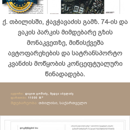
ქ. თბილისში, ჭავჭავაძის გამზ. 74-ის და
ვაკის პარკის მიმდებარე გზის
მონაკვეთზე, მიწისქვეშა
ავტოფარეხების და სატრანსპორტო
კვანძის მოწყობის კონცეფტუალური
წინადადება.
ᲐᲕᲢᲝᲠᲘ:
ᲓᲐᲕᲘᲗ ᲒᲝᲨᲐᲫᲔ, ᲛᲔᲓᲔᲐ ᲐᲑᲣᲚᲐᲫᲔ
2
ᲤᲐᲠᲗᲝᲑᲘ:
11000 M
მდებარეობა:
თბილისი, საქართველო