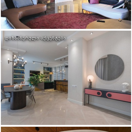
ᲓᲘᲖᲐᲘᲜᲔᲠᲣᲚᲘ ᲐᲥᲪᲔᲜᲢᲔᲑᲘ