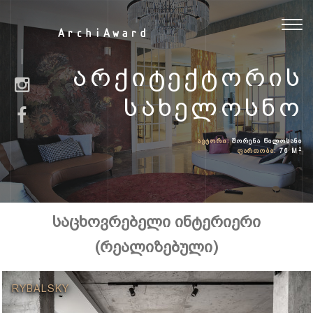
Toggl
ArchiAward
navig
ᲐᲠᲥᲘᲢᲔᲥᲢᲝᲠᲘᲡ
ᲡᲐᲮᲔᲚᲝᲡᲜᲝ
ᲐᲕᲢᲝᲠᲘ:
ᲨᲝᲠᲔᲜᲐ ᲬᲘᲚᲝᲡᲐᲜᲘ
2
ᲤᲐᲠᲗᲝᲑᲘ:
76 M
საცხოვრებელი ინტერიერი
(რეალიზებული)
RYBALSKY