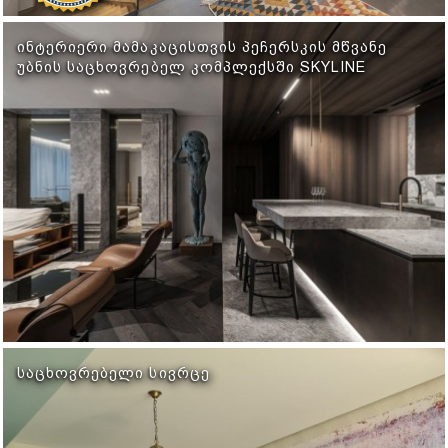
ᲘᲜᲢᲔᲠᲘᲔᲠᲘ ᲛᲐᲛᲐᲙᲐᲪᲘᲡᲗᲕᲘᲡ ᲞᲔᲩᲔᲠᲡᲙᲘᲡ ᲛᲬᲕᲐᲜᲔ
ᲣᲑᲜᲘᲡ ᲡᲐᲪᲮᲝᲕᲠᲔᲑᲔᲚ ᲙᲝᲛᲞᲚᲔᲥᲡᲨᲘ SKYLINE
ᲡᲐᲪᲮᲝᲕᲠᲔᲑᲔᲚᲘ ᲡᲘᲕᲠᲪᲔ