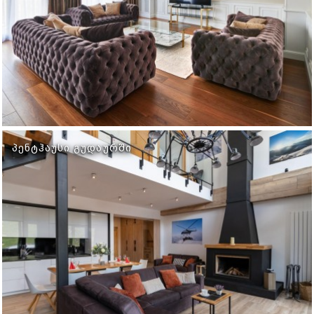
ᲞᲔᲜᲢᲰᲐᲣᲡᲘ ᲒᲣᲓᲐᲣᲠᲨᲘ