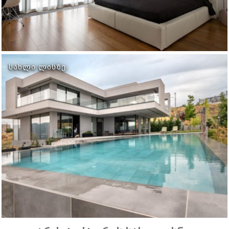
ᲡᲐᲮᲚᲘ ᲚᲘᲡᲖᲔ