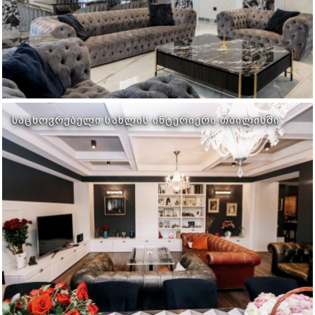
ᲡᲐᲪᲮᲝᲕᲠᲔᲑᲔᲚᲘ ᲡᲐᲮᲚᲘᲡ ᲘᲜᲢᲔᲠᲘᲔᲠᲘ ᲗᲑᲘᲚᲘᲡᲨᲘ