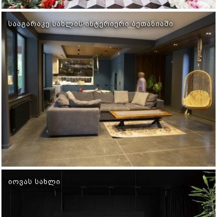
ᲡᲐᲐᲒᲐᲠᲐᲙᲔ ᲡᲐᲮᲚᲘᲡ ᲘᲜᲢᲔᲠᲘᲔᲠᲘ ᲑᲔᲗᲐᲜᲘᲐᲨᲘ
ᲘᲝᲕᲐᲡ ᲡᲐᲮᲚᲘ