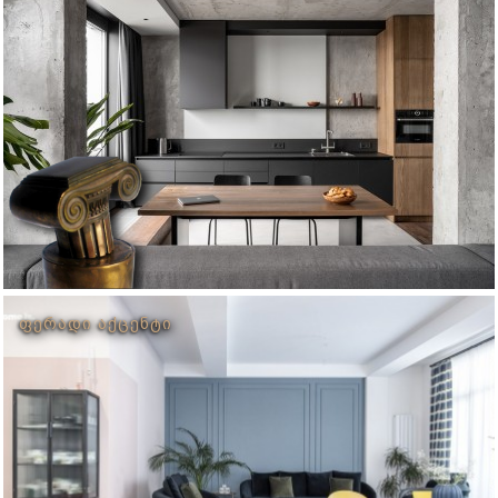
ᲤᲔᲠᲐᲓᲘ ᲐᲥᲪᲔᲜᲢᲘ