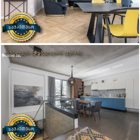
ᲓᲣᲞᲚᲔᲥᲡᲘ ᲥᲝᲑᲣᲚᲔᲗᲘᲡ ᲥᲣᲩᲐᲖᲔ