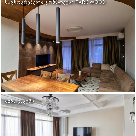
ᲡᲐᲪᲮᲝᲕᲠᲔᲑᲔᲚᲘ ᲙᲝᲛᲞᲚᲔᲥᲡᲘ PARK WOOD
ᲑᲘᲜᲐ ᲕᲐᲙᲔᲨᲘ