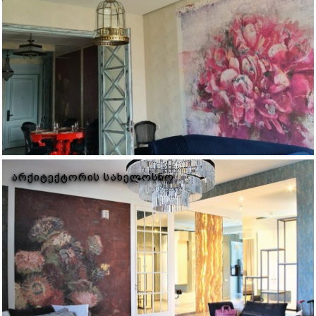
ᲐᲠᲥᲘᲢᲔᲥᲢᲝᲠᲘᲡ ᲡᲐᲮᲔᲚᲝᲡᲜᲝ