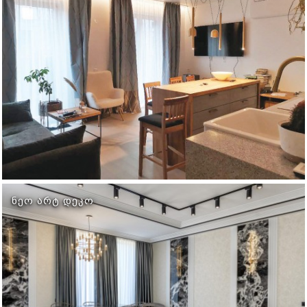
ᲜᲔᲝ ᲐᲠᲢ ᲓᲔᲙᲝ