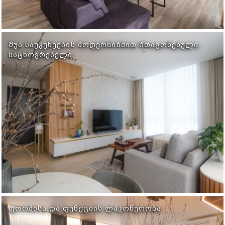
ᲨᲣᲐ ᲡᲐᲣᲙᲣᲜᲔᲔᲑᲘᲡ ᲛᲝᲓᲔᲠᲜᲘᲖᲛᲘᲗ ᲨᲗᲐᲒᲝᲜᲔᲑᲣᲚᲘ
ᲡᲐᲪᲮᲝᲕᲠᲔᲑᲔᲚᲘ
ᲤᲝᲠᲛᲘᲡᲐ ᲓᲐ ᲤᲣᲜᲥᲪᲘᲘᲡ ᲚᲐᲙᲝᲜᲣᲠᲝᲑᲐ