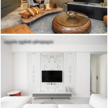
ᲗᲔᲗᲠᲘ ᲤᲔᲠᲘᲡ ᲒᲠᲐᲓᲐᲪᲘᲐ