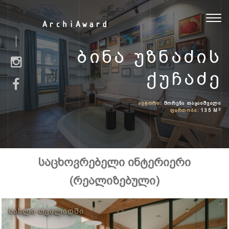
Toggl
ArchiAward
navig
ᲑᲘᲜᲐ ᲣᲖᲜᲐᲫᲘᲡ
ᲥᲣᲩᲐᲫᲔ
ᲐᲕᲢᲝᲠᲘ:
ᲨᲝᲠᲔᲜᲐ ᲗᲐᲧᲐᲘᲨᲕᲘᲚᲘ
2
ᲤᲐᲠᲗᲝᲑᲘ:
135 M
საცხოვრებელი ინტერიერი
(რეალიზებული)
ᲡᲐᲮᲚᲘ ᲗᲕᲐᲚᲐᲓᲨᲘ