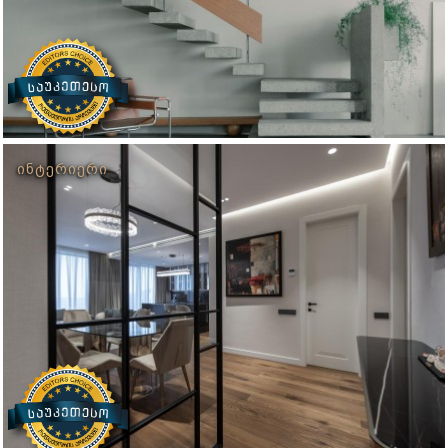
ᲘᲜᲢᲔᲠᲘᲔᲠᲘ