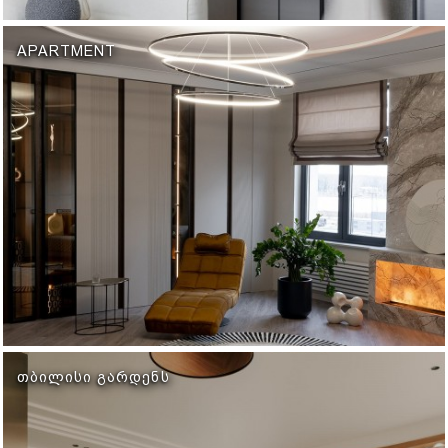
APARTMENT
ᲗᲑᲘᲚᲘᲡᲘ ᲒᲐᲠᲓᲔᲜᲡ