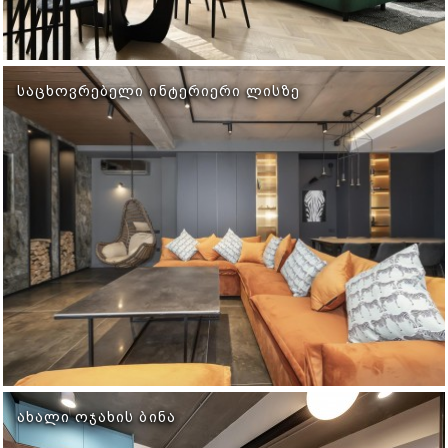
ᲡᲐᲪᲮᲝᲕᲠᲔᲑᲔᲚᲘ ᲘᲜᲢᲔᲠᲘᲔᲠᲘ ᲚᲘᲡᲖᲔ
ᲐᲮᲐᲚᲘ ᲝᲯᲐᲮᲘᲡ ᲑᲘᲜᲐ