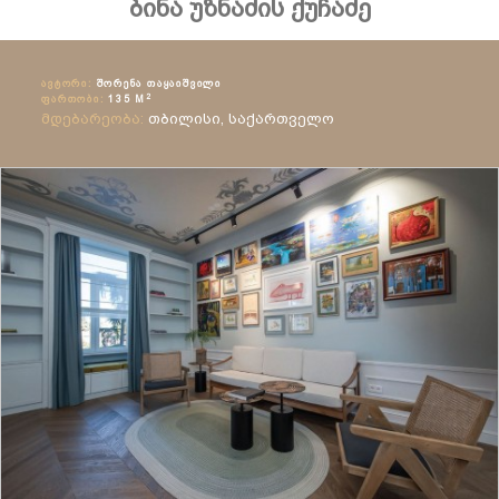
ბინა უზნაძის ქუჩაძე
ᲐᲕᲢᲝᲠᲘ:
ᲨᲝᲠᲔᲜᲐ ᲗᲐᲧᲐᲘᲨᲕᲘᲚᲘ
2
ᲤᲐᲠᲗᲝᲑᲘ:
135 M
მდებარეობა:
თბილისი, საქართველო