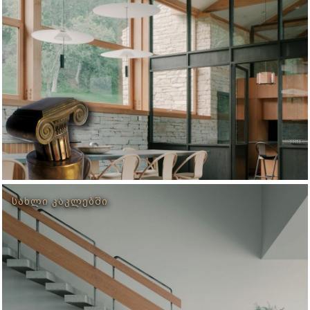
ᲡᲐᲮᲚᲘ ᲙᲐᲙᲚᲔᲑᲨᲘ