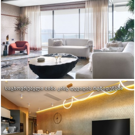
ᲡᲐᲪᲮᲝᲕᲠᲔᲑᲔᲚᲘ ᲑᲘᲜᲐ ᲙᲘᲜᲒ ᲓᲔᲕᲘᲓᲘᲡ ᲠᲔᲖᲘᲓᲔᲜᲡᲨᲘ