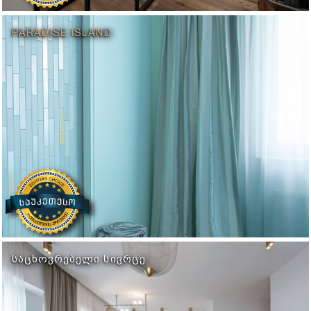
PARADISE ISLAND
ᲡᲐᲪᲮᲝᲕᲠᲔᲑᲔᲚᲘ ᲡᲘᲕᲠᲪᲔ