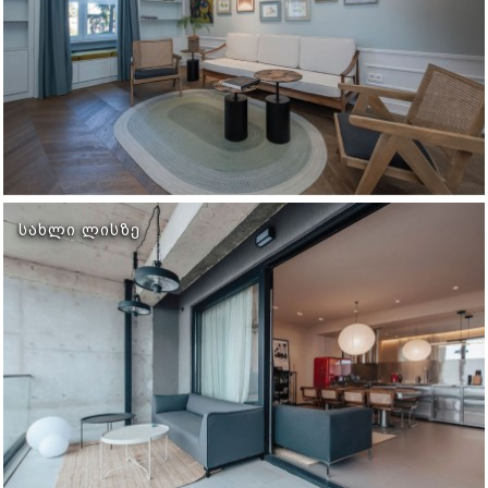
ᲡᲐᲮᲚᲘ ᲚᲘᲡᲖᲔ