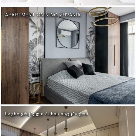
APARTMENT ON NINO ZHVANIA
ᲡᲐᲪᲮᲝᲕᲠᲔᲑᲔᲚᲘ ᲑᲘᲜᲘᲡ ᲘᲜᲢᲔᲠᲘᲔᲠᲘ