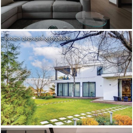
ᲡᲐᲮᲚᲘ ᲥᲐᲚᲐᲥᲘᲡ ᲒᲐᲠᲔᲣᲑᲐᲨᲘ