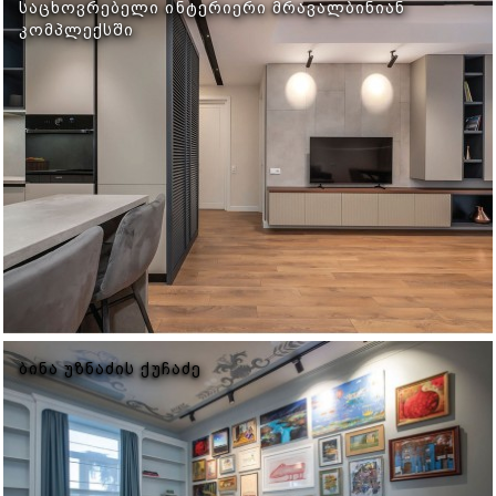
ᲡᲐᲪᲮᲝᲕᲠᲔᲑᲔᲚᲘ ᲘᲜᲢᲔᲠᲘᲔᲠᲘ ᲛᲠᲐᲕᲐᲚᲑᲘᲜᲘᲐᲜ
ᲙᲝᲛᲞᲚᲔᲥᲡᲨᲘ
ᲑᲘᲜᲐ ᲣᲖᲜᲐᲫᲘᲡ ᲥᲣᲩᲐᲫᲔ