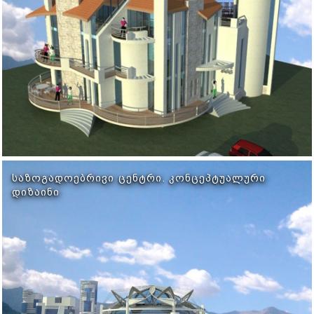
ᲡᲐᲖᲝᲒᲐᲓᲝᲔᲑᲠᲘᲕᲘ ᲪᲔᲜᲢᲠᲘ. ᲙᲝᲜᲪᲔᲞᲢᲣᲐᲚᲣᲠᲘ
ᲓᲘᲖᲐᲘᲜᲘ