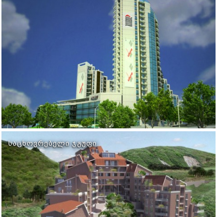
ᲡᲐᲪᲮᲝᲕᲠᲔᲑᲔᲚᲘ ᲯᲒᲣᲤᲘ