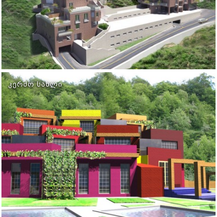
ᲙᲔᲠᲫᲝ ᲡᲐᲮᲚᲘ