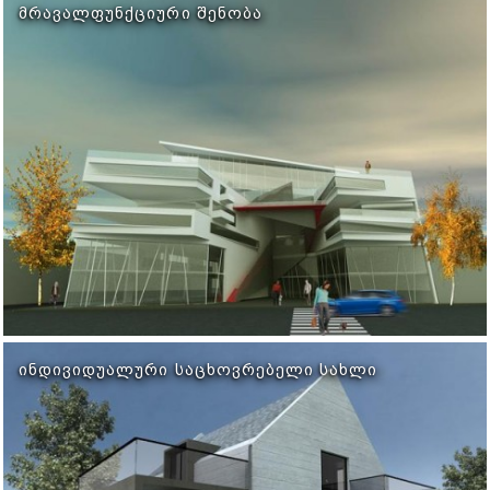
ᲛᲠᲐᲕᲐᲚᲤᲣᲜᲥᲪᲘᲣᲠᲘ ᲨᲔᲜᲝᲑᲐ
ᲘᲜᲓᲘᲕᲘᲓᲣᲐᲚᲣᲠᲘ ᲡᲐᲪᲮᲝᲕᲠᲔᲑᲔᲚᲘ ᲡᲐᲮᲚᲘ