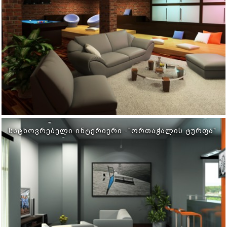
ᲡᲐᲪᲮᲝᲕᲠᲔᲑᲔᲚᲘ ᲘᲜᲢᲔᲠᲘᲔᲠᲘ -"ᲝᲠᲗᲐᲭᲐᲚᲘᲡ ᲢᲣᲠᲤᲐ"