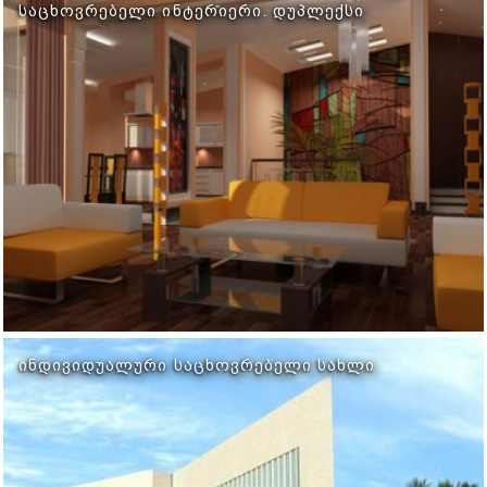
ᲡᲐᲪᲮᲝᲕᲠᲔᲑᲔᲚᲘ ᲘᲜᲢᲔᲠᲘᲔᲠᲘ. ᲓᲣᲞᲚᲔᲥᲡᲘ
ᲘᲜᲓᲘᲕᲘᲓᲣᲐᲚᲣᲠᲘ ᲡᲐᲪᲮᲝᲕᲠᲔᲑᲔᲚᲘ ᲡᲐᲮᲚᲘ