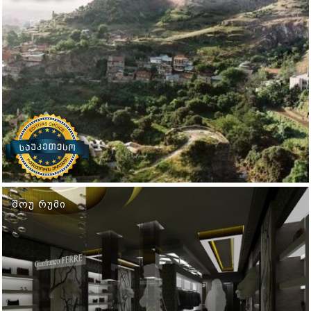
ᲨᲝᲣ ᲠᲣᲛᲘ