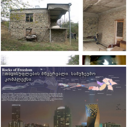
ᲗᲐᲕᲘᲡᲣᲤᲚᲔᲑᲘᲡ ᲛᲬᲕᲔᲠᲕᲐᲚᲘ. ᲡᲐᲛᲣᲖᲔᲣᲛᲝ
ᲙᲝᲛᲞᲚᲔᲥᲡᲘ.