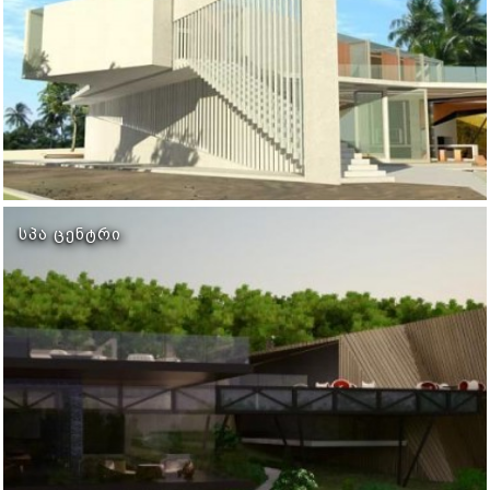
ᲡᲞᲐ ᲪᲔᲜᲢᲠᲘ