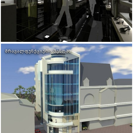
ᲛᲠᲐᲕᲐᲚᲤᲣᲜᲥᲪᲘᲣᲠᲘ ᲨᲔᲜᲝᲑᲐ