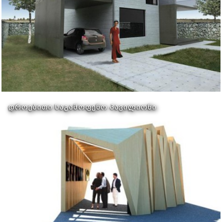
ᲓᲠᲝᲔᲑᲘᲗᲘ ᲡᲐᲒᲐᲛᲝᲤᲔᲜᲝ ᲞᲐᲕᲘᲚᲘᲝᲜᲘ