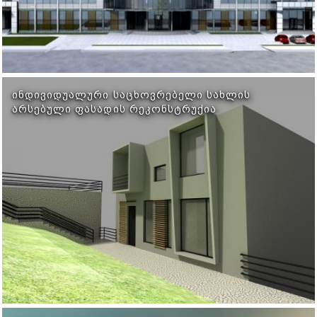
ᲘᲜᲓᲘᲕᲘᲓᲣᲐᲚᲣᲠᲘ ᲡᲐᲪᲮᲝᲕᲠᲔᲑᲔᲚᲘ ᲡᲐᲮᲚᲘᲡ
ᲐᲠᲡᲔᲑᲣᲚᲘ ᲤᲐᲡᲐᲓᲘᲡ ᲠᲔᲙᲝᲜᲡᲢᲠᲣᲥᲘᲐ