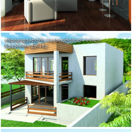
ᲘᲜᲓᲘᲕᲘᲓᲣᲐᲚᲣᲠᲘ ᲡᲐᲪᲮᲝᲕᲠᲔᲑᲔᲚᲘ ᲡᲐᲮᲚᲘ
ᲜᲣᲪᲣᲑᲘᲫᲘᲡ ᲥᲣᲩᲐᲖᲔ