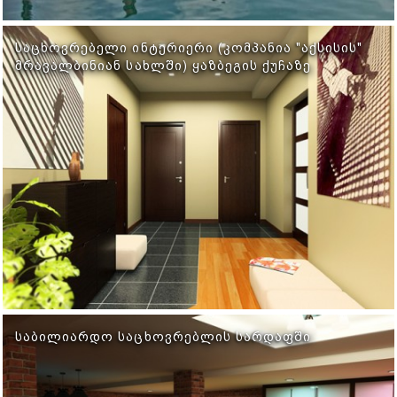
ᲡᲐᲪᲮᲝᲕᲠᲔᲑᲔᲚᲘ ᲘᲜᲢᲔᲠᲘᲔᲠᲘ (ᲙᲝᲛᲞᲐᲜᲘᲐ "ᲐᲥᲡᲘᲡᲘᲡ"
ᲛᲠᲐᲕᲐᲚᲑᲘᲜᲘᲐᲜ ᲡᲐᲮᲚᲨᲘ) ᲧᲐᲖᲑᲔᲒᲘᲡ ᲥᲣᲩᲐᲖᲔ
ᲡᲐᲑᲘᲚᲘᲐᲠᲓᲝ ᲡᲐᲪᲮᲝᲕᲠᲔᲑᲚᲘᲡ ᲡᲐᲠᲓᲐᲤᲨᲘ