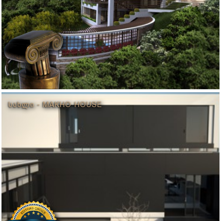
ᲡᲐᲮᲚᲘ - MAKHO HOUSE