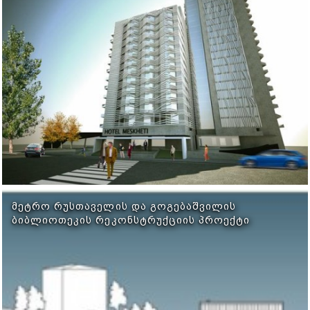
ᲛᲔᲢᲠᲝ ᲠᲣᲡᲗᲐᲕᲔᲚᲘᲡ ᲓᲐ ᲒᲝᲒᲔᲑᲐᲨᲕᲘᲚᲘᲡ
ᲑᲘᲑᲚᲘᲝᲗᲔᲙᲘᲡ ᲠᲔᲙᲝᲜᲡᲢᲠᲣᲥᲪᲘᲘᲡ ᲞᲠᲝᲔᲥᲢᲘ