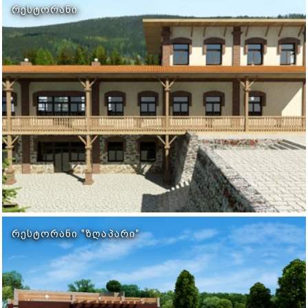
ᲠᲔᲡᲢᲝᲠᲐᲜᲘ
ᲠᲔᲡᲢᲝᲠᲐᲜᲘ "ᲖᲦᲐᲞᲐᲠᲘ"