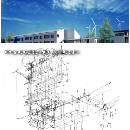
ᲛᲠᲐᲕᲐᲚᲤᲣᲜᲥᲪᲘᲣᲠᲘ ᲙᲝᲛᲞᲚᲔᲥᲡᲘ