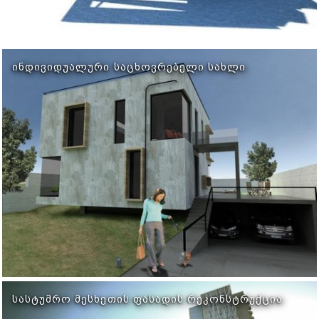
ᲘᲜᲓᲘᲕᲘᲓᲣᲐᲚᲣᲠᲘ ᲡᲐᲪᲮᲝᲕᲠᲔᲑᲔᲚᲘ ᲡᲐᲮᲚᲘ
ᲡᲐᲡᲢᲣᲛᲠᲝ ᲛᲔᲡᲮᲔᲗᲘᲡ ᲤᲐᲡᲐᲓᲘᲡ ᲠᲔᲙᲝᲜᲡᲢᲠᲣᲥᲪᲘᲐ