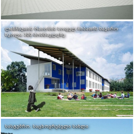
ᲚᲐᲜᲩᲮᲣᲗᲘᲡ ᲠᲐᲘᲝᲜᲘᲡ ᲡᲝᲤᲔᲚ ᲩᲘᲑᲐᲗᲘᲡ ᲡᲐᲯᲐᲠᲝ
ᲡᲙᲝᲚᲐ 300 ᲛᲝᲡᲬᲐᲕᲚᲔᲖᲔ
ᲡᲐᲡᲢᲣᲛᲠᲝ, ᲡᲐᲪᲮᲝᲕᲠᲔᲑᲔᲚᲘ ᲡᲐᲮᲚᲘ