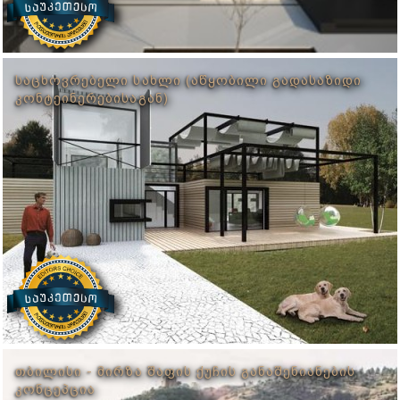
ᲡᲐᲪᲮᲝᲕᲠᲔᲑᲔᲚᲘ ᲡᲐᲮᲚᲘ (ᲐᲬᲧᲝᲑᲘᲚᲘ ᲒᲐᲓᲐᲡᲐᲖᲘᲓᲘ
ᲙᲝᲜᲢᲔᲘᲜᲔᲠᲔᲑᲘᲡᲐᲒᲐᲜ)
ᲗᲑᲘᲚᲘᲡᲘ - ᲛᲘᲠᲖᲐ ᲨᲐᲤᲘᲡ ᲥᲣᲩᲘᲡ ᲒᲐᲜᲐᲨᲔᲜᲘᲐᲜᲔᲑᲘᲡ
ᲙᲝᲜᲪᲔᲞᲪᲘᲐ