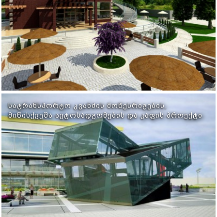
ᲡᲐᲢᲠᲐᲜᲡᲞᲝᲠᲢᲝ ᲙᲕᲐᲜᲫᲘᲡ ᲛᲝᲬᲔᲡᲠᲘᲒᲔᲑᲘᲡ,
ᲛᲘᲬᲘᲡᲥᲕᲔᲨᲐ ᲐᲕᲢᲝᲡᲐᲓᲒᲝᲛᲔᲑᲘᲡ ᲓᲐ ᲙᲐᲤᲘᲡ ᲞᲠᲝᲔᲥᲢᲘ