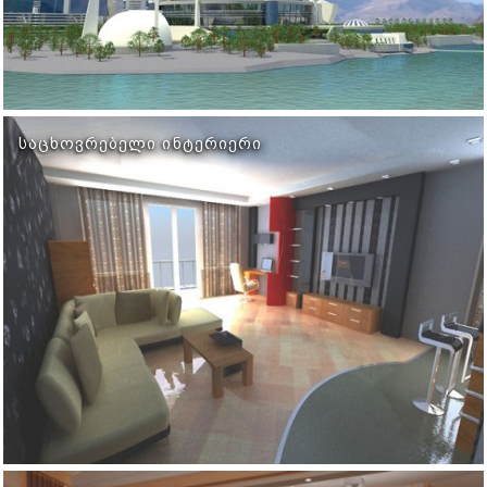
ᲡᲐᲪᲮᲝᲕᲠᲔᲑᲔᲚᲘ ᲘᲜᲢᲔᲠᲘᲔᲠᲘ