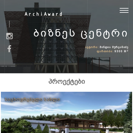
Toggl
ArchiAward
navig
ᲑᲘᲖᲜᲔᲡ ᲪᲔᲜᲢᲠᲘ
ᲐᲕᲢᲝᲠᲘ:
ᲛᲘᲜᲓᲘᲐ ᲛᲣᲠᲕᲐᲜᲘᲫᲔ
2
ᲤᲐᲠᲗᲝᲑᲘ:
9300 M
პროექტები
ᲡᲐᲪᲮᲝᲕᲠᲔᲑᲔᲚᲘ ᲡᲐᲮᲚᲘ