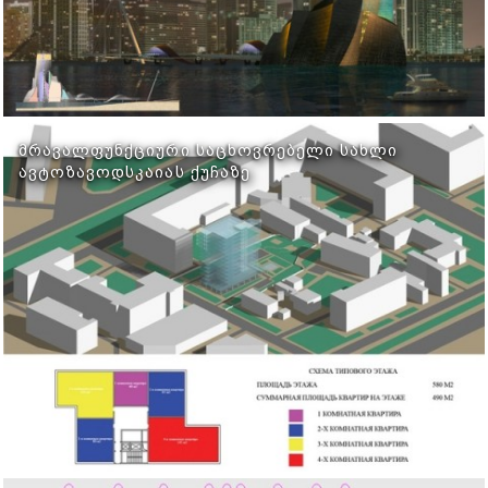
ᲛᲠᲐᲕᲐᲚᲤᲣᲜᲥᲪᲘᲣᲠᲘ ᲡᲐᲪᲮᲝᲕᲠᲔᲑᲔᲚᲘ ᲡᲐᲮᲚᲘ
ᲐᲕᲢᲝᲖᲐᲕᲝᲓᲡᲙᲐᲘᲐᲡ ᲥᲣᲩᲐᲖᲔ