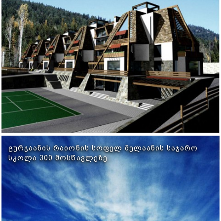
ᲒᲣᲠᲯᲐᲐᲜᲘᲡ ᲠᲐᲘᲝᲜᲘᲡ ᲡᲝᲤᲔᲚ ᲛᲔᲚᲐᲐᲜᲘᲡ ᲡᲐᲯᲐᲠᲝ
ᲡᲙᲝᲚᲐ 300 ᲛᲝᲡᲬᲐᲕᲚᲔᲖᲔ