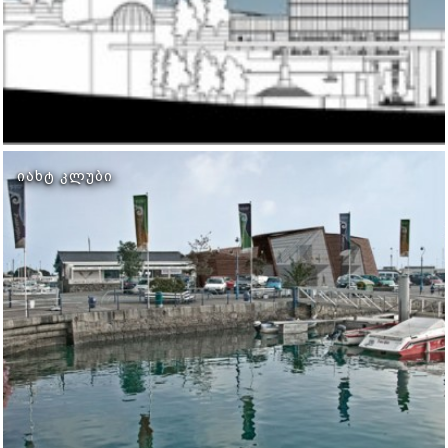
ᲘᲐᲮᲢ ᲙᲚᲣᲑᲘ