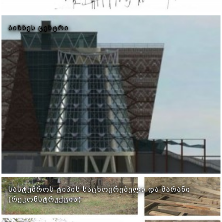
ᲑᲘᲖᲜᲔᲡ ᲪᲔᲜᲢᲠᲘ
ᲡᲐᲡᲢᲣᲛᲠᲝᲡ ᲢᲘᲞᲘᲡ ᲡᲐᲪᲮᲝᲕᲠᲔᲑᲔᲚᲘ ᲓᲐ ᲛᲐᲠᲐᲜᲘ
(ᲠᲔᲙᲝᲜᲡᲢᲠᲣᲥᲪᲘᲐ)