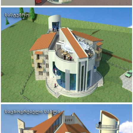
ᲡᲐᲡᲢᲣᲛᲠᲝ
ᲡᲐᲪᲮᲝᲕᲠᲔᲑᲔᲚᲘ ᲡᲐᲮᲚᲘ