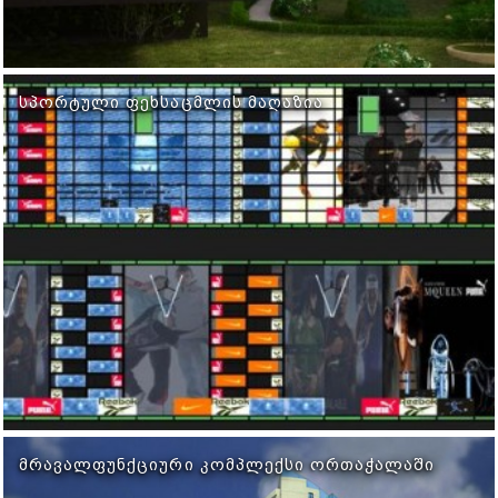
ᲡᲞᲝᲠᲢᲣᲚᲘ ᲤᲔᲮᲡᲐᲪᲛᲚᲘᲡ ᲛᲐᲦᲐᲖᲘᲐ
ᲛᲠᲐᲕᲐᲚᲤᲣᲜᲥᲪᲘᲣᲠᲘ ᲙᲝᲛᲞᲚᲔᲥᲡᲘ ᲝᲠᲗᲐᲭᲐᲚᲐᲨᲘ