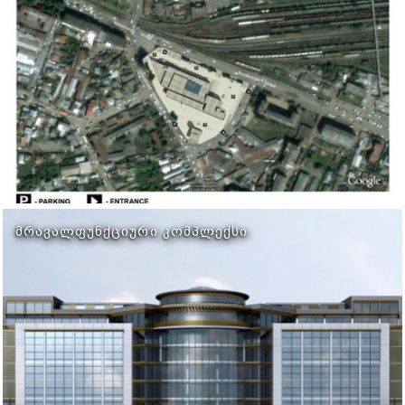
ᲛᲠᲐᲕᲐᲚᲤᲣᲜᲥᲪᲘᲣᲠᲘ ᲙᲝᲛᲞᲚᲔᲥᲡᲘ