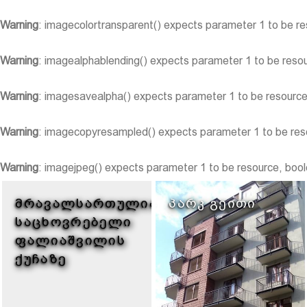
Warning
: imagecolortransparent() expects parameter 1 to be re
Warning
: imagealphablending() expects parameter 1 to be resou
Warning
: imagesavealpha() expects parameter 1 to be resource
Warning
: imagecopyresampled() expects parameter 1 to be reso
Warning
: imagejpeg() expects parameter 1 to be resource, bool
ᲛᲠᲐᲕᲐᲚᲡᲐᲠᲗᲣᲚᲘᲐᲜᲘ
ᲞᲐᲠᲙ ᲒᲔᲘᲗᲘ
ᲡᲐᲪᲮᲝᲕᲠᲔᲑᲔᲚᲘ
ᲤᲐᲚᲘᲐᲨᲕᲘᲚᲘᲡ
ᲥᲣᲩᲐᲖᲔ