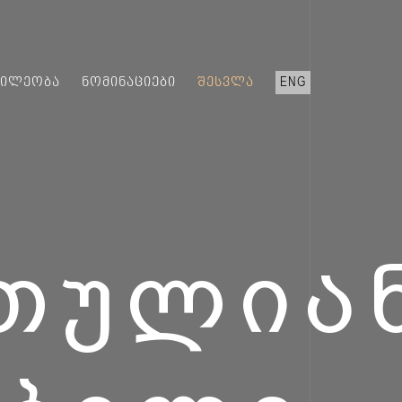
ᲬᲘᲚᲔᲝᲑᲐ
ᲜᲝᲛᲘᲜᲐᲪᲘᲔᲑᲘ
ᲨᲔᲡᲕᲚᲐ
ENG
ᲗᲣᲚᲘᲐ