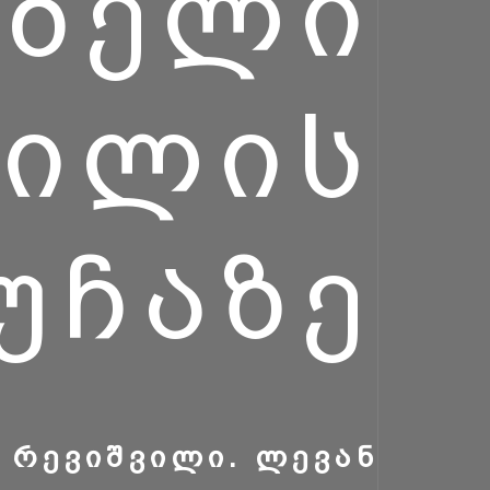
ᲔᲑᲔᲚᲘ
ᲕᲘᲚᲘᲡ
ᲣᲩᲐᲖᲔ
 ᲠᲔᲕᲘᲨᲕᲘᲚᲘ. ᲚᲔᲕᲐᲜ