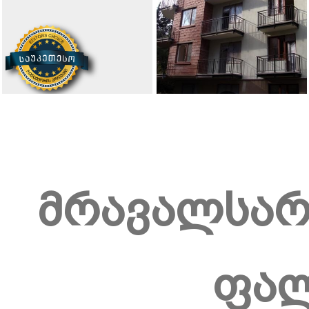
მრავალსარ
ფალ