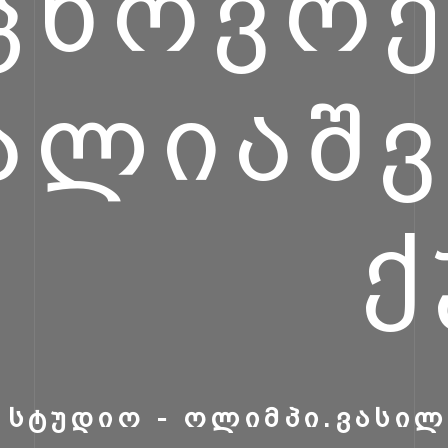
ᲪᲮᲝᲕᲠ
ᲐᲚᲘᲐᲨ
Ქ
ᲡᲢᲣᲓᲘᲝ - ᲝᲚᲘᲛᲞᲘ.ᲕᲐᲡᲘᲚ