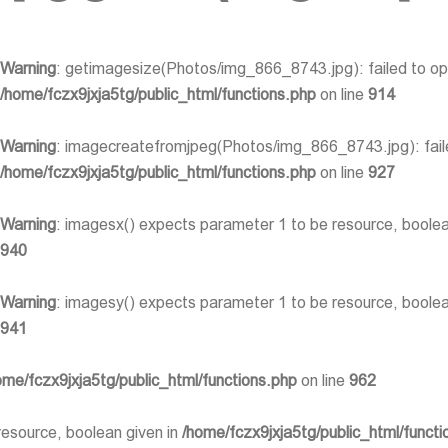
Warning
: getimagesize(Photos/img_866_8743.jpg): failed to open
/home/fczx9jxja5tg/public_html/functions.php
on line
914
Warning
: imagecreatefromjpeg(Photos/img_866_8743.jpg): failed
/home/fczx9jxja5tg/public_html/functions.php
on line
927
Warning
: imagesx() expects parameter 1 to be resource, boolea
940
Warning
: imagesy() expects parameter 1 to be resource, boolea
941
ome/fczx9jxja5tg/public_html/functions.php
on line
962
resource, boolean given in
/home/fczx9jxja5tg/public_html/functi