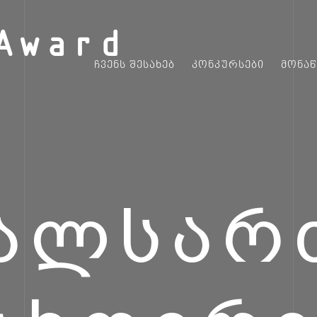
Award
ᲩᲕᲔᲜᲡ ᲨᲔᲡᲐᲮᲔᲑ
ᲙᲝᲜᲙᲣᲠᲡᲔᲑᲘ
ᲛᲝᲜᲐ
ᲐᲚᲡᲐᲠ