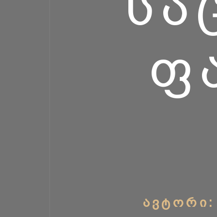
ᲡᲐ
Ფ
ᲐᲕᲢᲝᲠᲘ: