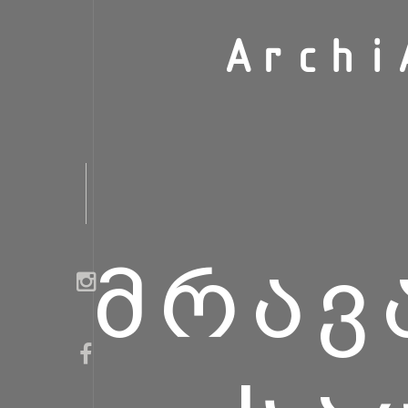
Archi
ᲛᲠᲐᲕ