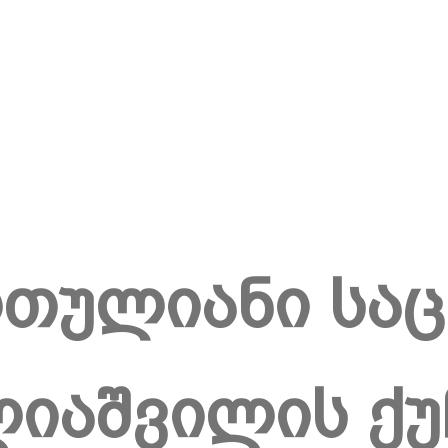
თულიანი სა
იაშვილის ქუ