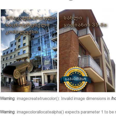
ᲛᲠᲐᲕᲐᲚᲡᲐᲠᲗᲣᲚᲘᲐᲜᲘ
ᲡᲐᲮᲚᲘ
ᲡᲐᲪᲮᲝᲕᲠᲔᲑᲔᲚᲘ
ᲧᲘᲤᲘᲐᲜᲘᲡ 35-ᲨᲘ
ᲙᲝᲛᲞᲚᲔᲥᲡᲘ
Warning
: imagecreatetruecolor(): Invalid image dimensions in
/h
Warning
: imagecolorallocatealpha() expects parameter 1 to be 