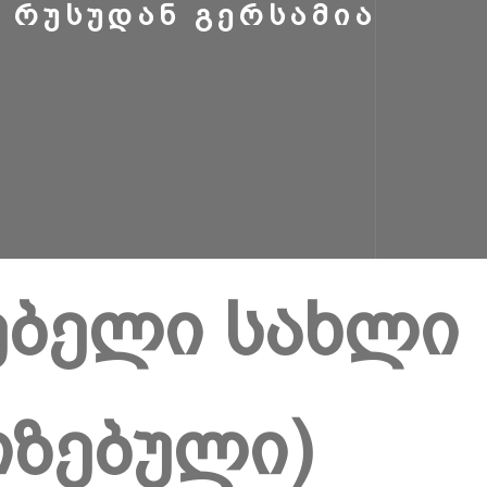
 ᲠᲣᲡᲣᲓᲐᲜ ᲒᲔᲠᲡᲐᲛᲘᲐ
ებელი სახლი
იზებული)