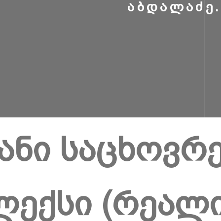
ᲐᲑᲓᲐᲚᲐᲫᲔ.
ანი საცხოვრ
ლექსი (რეალ