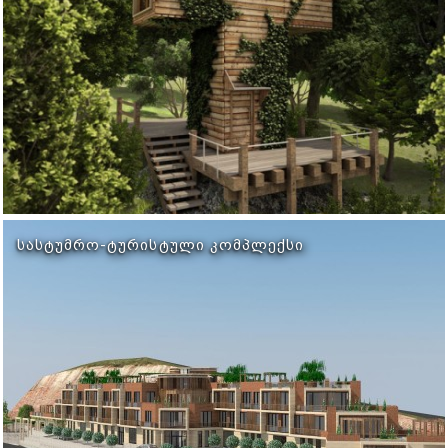
ᲡᲐᲡᲢᲣᲛᲠᲝ-ᲢᲣᲠᲘᲡᲢᲣᲚᲘ ᲙᲝᲛᲞᲚᲔᲥᲡᲘ