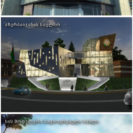
ᲐᲖᲔᲠᲑᲐᲘᲯᲐᲜᲘᲡ ᲡᲐᲔᲚᲩᲝ
ᲡᲘᲡ ᲛᲝᲓᲣᲚᲣᲠᲘ ᲡᲐᲪᲮᲝᲕᲠᲔᲑᲔᲚᲘ ᲡᲐᲮᲚᲘ