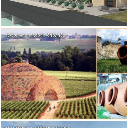
ᲥᲐᲠᲗᲣᲚᲘ ᲦᲕᲘᲜᲘᲡ ᲛᲣᲖᲔᲣᲛᲘ