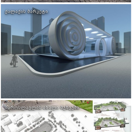
ᲥᲐᲚᲐᲥᲘᲡ ᲛᲐᲠᲙᲔᲢᲘ
ᲘᲐᲠᲝᲡᲚᲐᲕᲚᲘᲡ ᲐᲮᲐᲚᲘ ᲛᲣᲖᲔᲣᲛᲘ