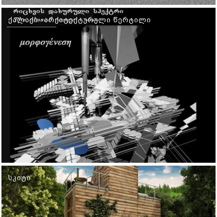
ᲥᲐᲚᲐᲥᲘ -ᲐᲠᲥᲘᲢᲔᲥᲢᲣᲠᲣᲚᲘ ᲬᲔᲠᲢᲘᲚᲘ
ᲡᲙᲘᲢᲘ