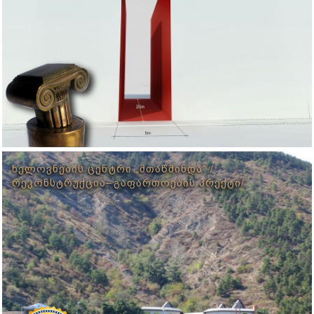
ᲮᲔᲚᲝᲕᲜᲔᲑᲘᲡ ᲪᲔᲜᲢᲠᲘ „ᲛᲗᲐᲬᲛᲘᲜᲓᲐ“ /
ᲠᲔᲙᲝᲜᲡᲢᲠᲣᲥᲪᲘᲐ–ᲒᲐᲤᲐᲠᲗᲝᲔᲑᲘᲡ ᲞᲠᲔᲥᲢᲘ/