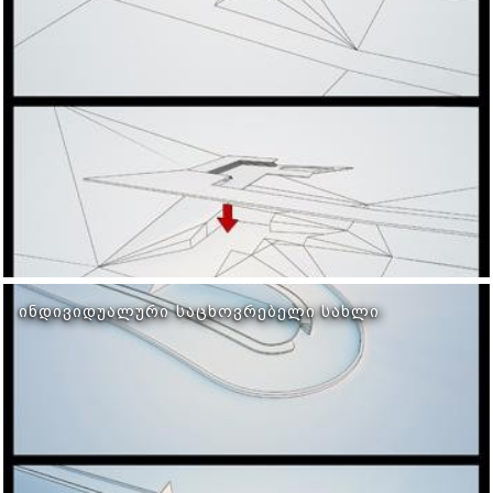
ᲘᲜᲓᲘᲕᲘᲓᲣᲐᲚᲣᲠᲘ ᲡᲐᲪᲮᲝᲕᲠᲔᲑᲔᲚᲘ ᲡᲐᲮᲚᲘ