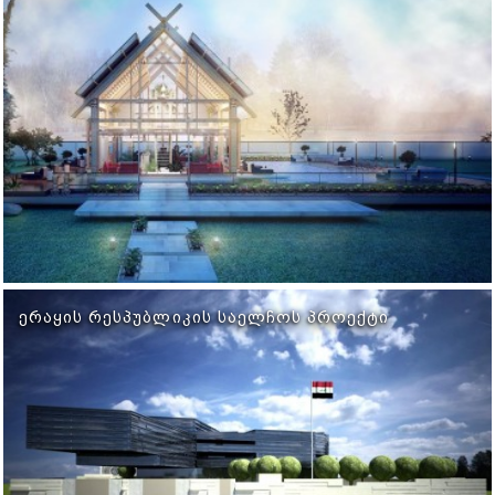
ᲔᲠᲐᲧᲘᲡ ᲠᲔᲡᲞᲣᲑᲚᲘᲙᲘᲡ ᲡᲐᲔᲚᲩᲝᲡ ᲞᲠᲝᲔᲥᲢᲘ