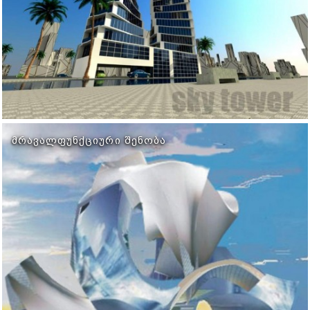
ᲛᲠᲐᲕᲐᲚᲤᲣᲜᲥᲪᲘᲣᲠᲘ ᲨᲔᲜᲝᲑᲐ