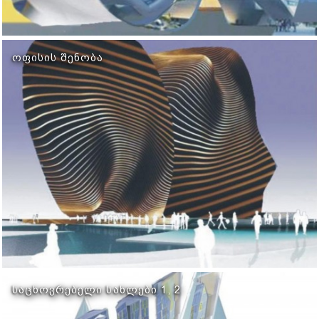
ᲝᲤᲘᲡᲘᲡ ᲨᲔᲜᲝᲑᲐ
ᲡᲐᲪᲮᲝᲕᲠᲔᲑᲔᲚᲘ ᲡᲐᲮᲚᲔᲑᲘ 1, 2