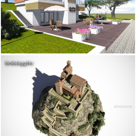
ᲛᲝᲜᲐᲡᲢᲔᲠᲘ