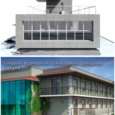
ᲡᲝᲤᲚᲘᲡ ᲛᲔᲣᲠᲜᲔᲝᲑᲘᲡ ᲡᲐᲛᲘᲜᲘᲡᲢᲠᲝᲡ ᲙᲕᲚᲔᲕᲘᲗᲘ
ᲪᲔᲜᲢᲠᲘ