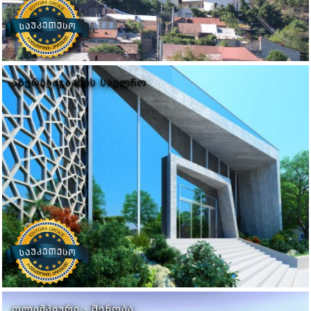
ᲐᲖᲔᲠᲑᲐᲘᲯᲐᲐᲜᲘᲡ ᲡᲐᲔᲚᲩᲝ
ᲝᲚᲘᲛᲞᲘᲣᲠᲘ - ᲨᲔᲜᲝᲑᲐ