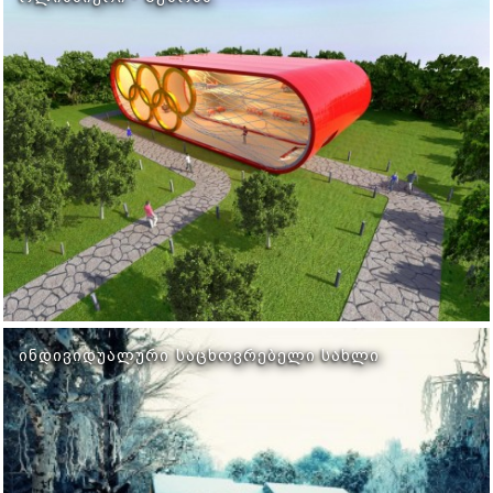
ᲘᲜᲓᲘᲕᲘᲓᲣᲐᲚᲣᲠᲘ ᲡᲐᲪᲮᲝᲕᲠᲔᲑᲔᲚᲘ ᲡᲐᲮᲚᲘ