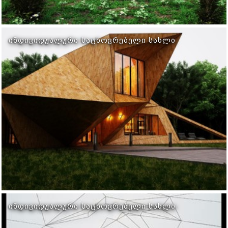
ᲘᲜᲓᲘᲕᲘᲓᲣᲐᲚᲣᲠᲘ ᲡᲐᲪᲮᲝᲕᲠᲔᲑᲔᲚᲘ ᲡᲐᲮᲚᲘ
ᲘᲜᲓᲘᲕᲘᲓᲣᲐᲚᲣᲠᲘ ᲡᲐᲪᲮᲝᲕᲠᲔᲑᲔᲚᲘ ᲡᲐᲮᲚᲘ