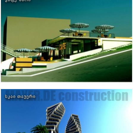
ᲡᲙᲐᲘ ᲗᲐᲣᲔᲠᲘ