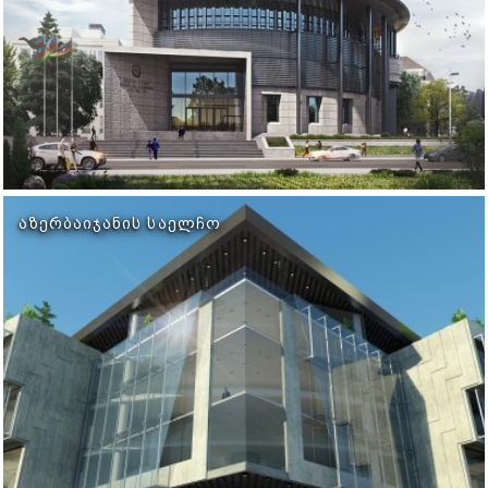
ᲐᲖᲔᲠᲑᲐᲘᲯᲐᲜᲘᲡ ᲡᲐᲔᲚᲩᲝ