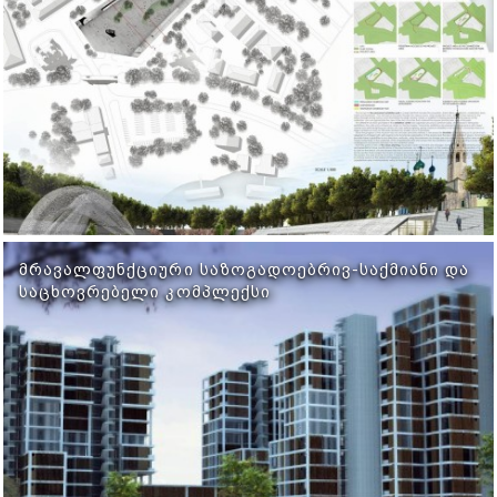
ᲛᲠᲐᲕᲐᲚᲤᲣᲜᲥᲪᲘᲣᲠᲘ ᲡᲐᲖᲝᲒᲐᲓᲝᲔᲑᲠᲘᲕ-ᲡᲐᲥᲛᲘᲐᲜᲘ ᲓᲐ
ᲡᲐᲪᲮᲝᲕᲠᲔᲑᲔᲚᲘ ᲙᲝᲛᲞᲚᲔᲥᲡᲘ