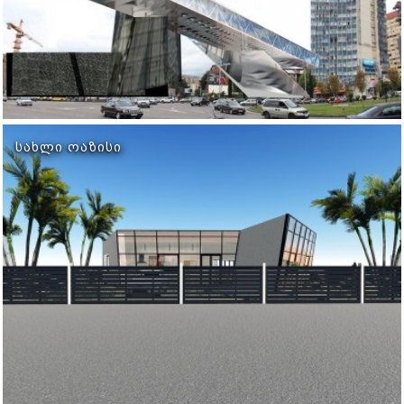
ᲡᲐᲮᲚᲘ ᲝᲐᲖᲘᲡᲘ