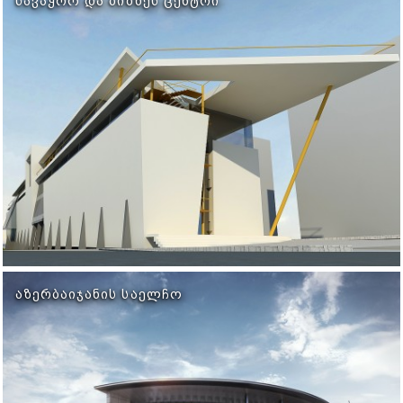
ᲡᲐᲕᲐᲭᲠᲝ ᲓᲐ ᲑᲘᲖᲜᲔᲡ ᲪᲔᲜᲢᲠᲘ
ᲐᲖᲔᲠᲑᲐᲘᲯᲐᲜᲘᲡ ᲡᲐᲔᲚᲩᲝ