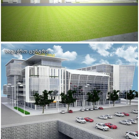
ᲡᲐᲕᲐᲭᲠᲝ ᲪᲔᲜᲢᲠᲘ