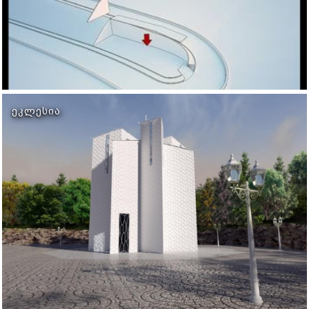
ᲔᲙᲚᲔᲡᲘᲐ