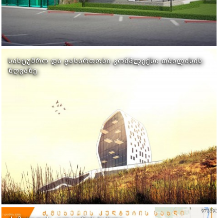
ᲡᲐᲡᲢᲣᲛᲠᲝ ᲓᲐ ᲒᲐᲡᲐᲠᲗᲝᲑᲘ ᲙᲝᲛᲞᲚᲔᲥᲡᲘ ᲗᲑᲘᲚᲘᲡᲘᲡ
ᲖᲦᲕᲐᲖᲔ