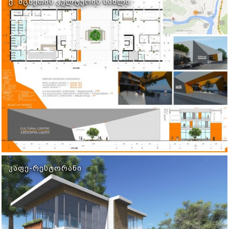
Ქ. ᲛᲪᲮᲔᲗᲘᲡ ᲙᲣᲚᲢᲣᲠᲘᲡ ᲡᲐᲮᲚᲘ
ᲙᲐᲤᲔ-ᲠᲔᲡᲢᲝᲠᲐᲜᲘ