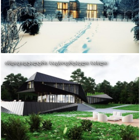
ᲘᲜᲓᲘᲕᲘᲓᲣᲐᲚᲣᲠᲘ ᲡᲐᲪᲮᲝᲕᲠᲔᲑᲔᲚᲘ ᲡᲐᲮᲚᲘ