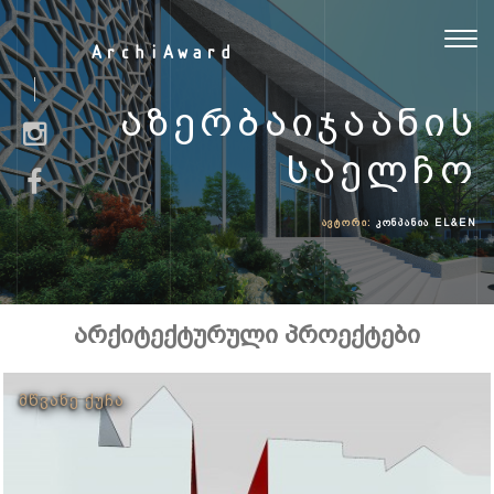
Toggl
ArchiAward
navig
ᲐᲖᲔᲠᲑᲐᲘᲯᲐᲐᲜᲘᲡ
ᲡᲐᲔᲚᲩᲝ
ᲐᲕᲢᲝᲠᲘ:
ᲙᲝᲜᲞᲐᲜᲘᲐ EL&EN
არქიტექტურული პროექტები
ᲛᲬᲕᲐᲜᲔ ᲥᲣᲩᲐ