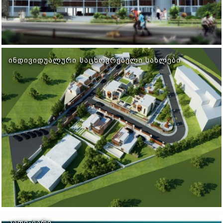
ᲘᲜᲓᲘᲕᲘᲓᲣᲐᲚᲣᲠᲘ ᲡᲐᲪᲮᲝᲕᲠᲔᲑᲔᲚᲘ ᲡᲐᲮᲚᲔᲑᲘ
ᲙᲐᲤᲔ-ᲑᲐᲠᲘ