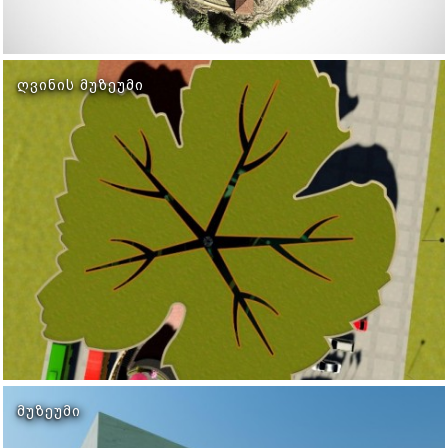
ᲦᲕᲘᲜᲘᲡ ᲛᲣᲖᲔᲣᲛᲘ
ᲛᲣᲖᲔᲣᲛᲘ