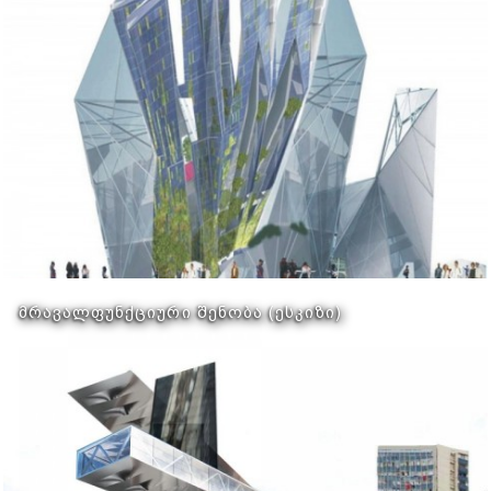
ᲛᲠᲐᲕᲐᲚᲤᲣᲜᲥᲪᲘᲣᲠᲘ ᲨᲔᲜᲝᲑᲐ (ᲔᲡᲙᲘᲖᲘ)