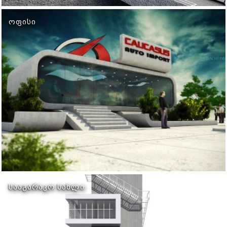
ᲝᲤᲘᲡᲘ
ᲡᲐᲐᲒᲐᲠᲐᲙᲝ ᲡᲐᲮᲚᲘ