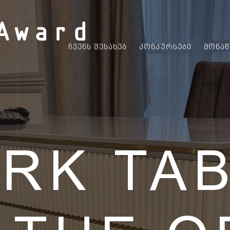
Award
ᲩᲕᲔᲜᲡ ᲨᲔᲡᲐᲮᲔᲑ
ᲙᲝᲜᲙᲣᲠᲡᲔᲑᲘ
ᲛᲝᲜᲐ
RK TAB