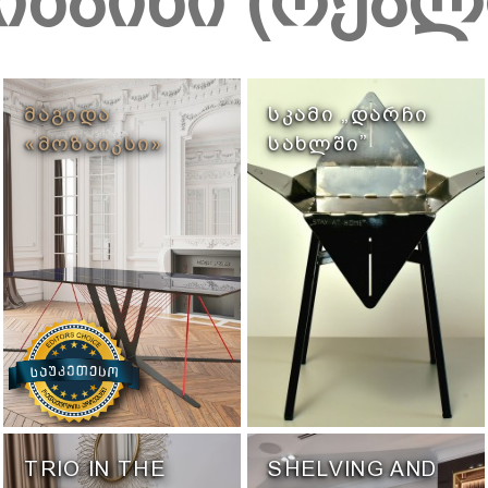
იზაინი (რეა
ᲛᲐᲒᲘᲓᲐ
ᲡᲙᲐᲛᲘ „ᲓᲐᲠᲩᲘ
«ᲛᲝᲖᲐᲘᲙᲡᲘ»
ᲡᲐᲮᲚᲨᲘ”
TRIO IN THE
SHELVING AND