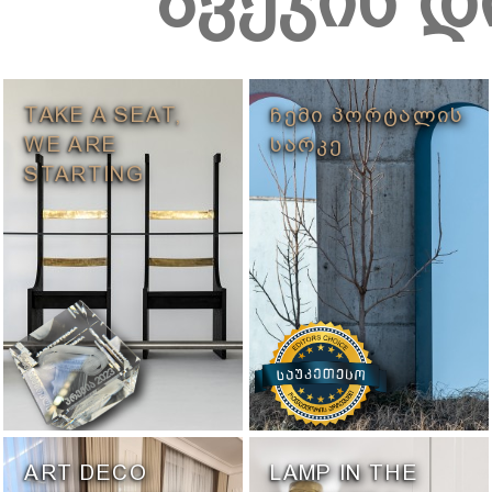
ავეჯის დ
TAKE A SEAT,
ᲩᲔᲛᲘ ᲞᲝᲠᲢᲐᲚᲘᲡ
WE ARE
ᲡᲐᲠᲙᲔ
STARTING
ART DECO
LAMP IN THE