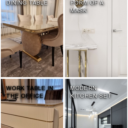
DINING TABLE
FORM OF A
MASK
WORK TABLE IN
MODERN
THE OFFICE
KITCHEN SET