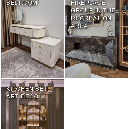
BEDROOM
FIREPLACE
GROUP IN THE
RECREATION
AREA
KITCHEN SET
ART DECO