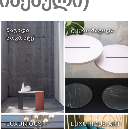
ლიზებული)
ᲛᲐᲒᲘᲓᲐ
ᲢᲧᲣᲞᲘ ᲛᲐᲒᲘᲓᲐ
ᲡᲝᲙᲠᲐᲢᲔ
LUXURIOUS
LUXURIOUS ART