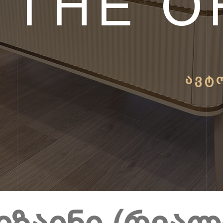
THE O
ᲐᲕᲢ