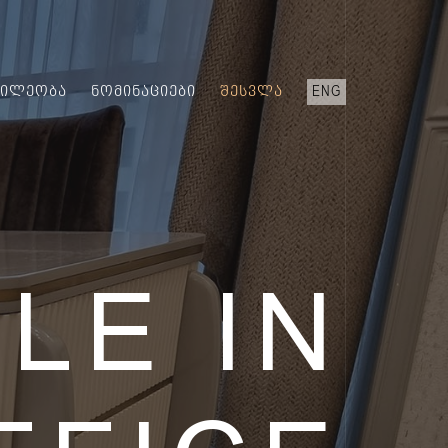
ᲬᲘᲚᲔᲝᲑᲐ
ᲜᲝᲛᲘᲜᲐᲪᲘᲔᲑᲘ
ᲨᲔᲡᲕᲚᲐ
ENG
LE IN