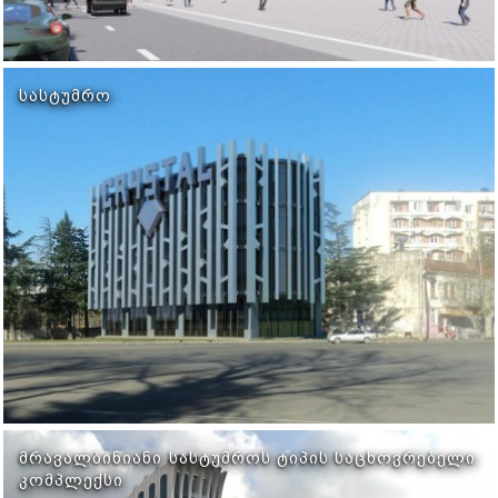
ᲡᲐᲡᲢᲣᲛᲠᲝ
ᲛᲠᲐᲕᲐᲚᲑᲘᲜᲘᲐᲜᲘ ᲡᲐᲡᲢᲣᲛᲠᲝᲡ ᲢᲘᲞᲘᲡ ᲡᲐᲪᲮᲝᲕᲠᲔᲑᲔᲚᲘ
ᲙᲝᲛᲞᲚᲔᲥᲡᲘ