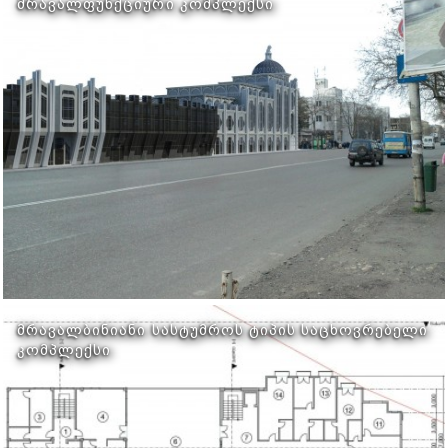
ᲛᲠᲐᲕᲐᲚᲤᲣᲜᲥᲪᲘᲣᲠᲘ ᲙᲝᲛᲞᲚᲔᲥᲡᲘ
ᲛᲠᲐᲕᲐᲚᲑᲘᲜᲘᲐᲜᲘ ᲡᲐᲡᲢᲣᲛᲠᲝᲡ ᲢᲘᲞᲘᲡ ᲡᲐᲪᲮᲝᲕᲠᲔᲑᲔᲚᲘ
ᲙᲝᲛᲞᲚᲔᲥᲡᲘ