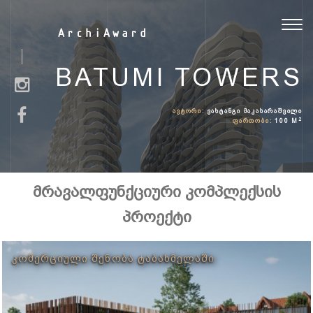
Toggl
ArchiAward
navig
BATUMI TOWERS
ᲐᲕᲢᲝᲠᲘ:
ᲕᲐᲮᲢᲐᲜᲒᲘ ᲛᲐᲙᲐᲡᲐᲠᲐᲨᲕᲘᲚᲘ
2
ᲤᲐᲠᲗᲝᲑᲘ:
100 M
მრავალფუნქციური კომპლექსის
პროექტი
ᲙᲝᲛᲔᲠᲪᲘᲣᲚᲘ ᲨᲔᲜᲝᲑᲐ ᲢᲐᲑᲐᲮᲛᲔᲚᲐᲨᲘ