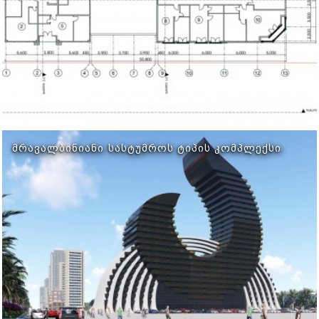
ᲛᲠᲐᲕᲐᲚᲑᲘᲜᲘᲐᲜᲘ ᲡᲐᲡᲢᲣᲛᲠᲝᲡ ᲢᲘᲞᲘᲡ ᲙᲝᲛᲞᲚᲔᲥᲡᲘ