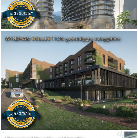
WYNDHAM COLLECTION ᲢᲐᲑᲐᲮᲛᲔᲚᲐ ᲡᲐᲡᲢᲣᲛᲠᲝ