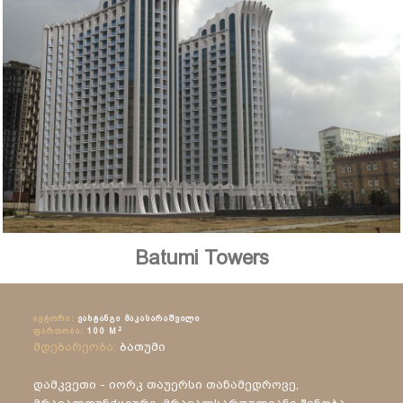
Batumi Towers
ᲐᲕᲢᲝᲠᲘ:
ᲕᲐᲮᲢᲐᲜᲒᲘ ᲛᲐᲙᲐᲡᲐᲠᲐᲨᲕᲘᲚᲘ
2
ᲤᲐᲠᲗᲝᲑᲘ:
100 M
მდებარეობა:
ბათუმი
დამკვეთი - იორკ თაუერსი თანამედროვე,