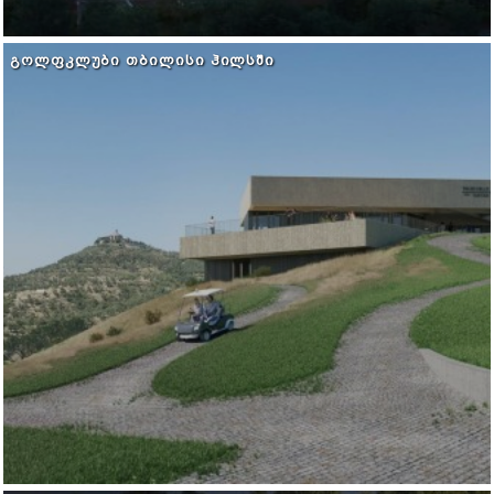
ᲒᲝᲚᲤᲙᲚᲣᲑᲘ ᲗᲑᲘᲚᲘᲡᲘ ᲰᲘᲚᲡᲨᲘ