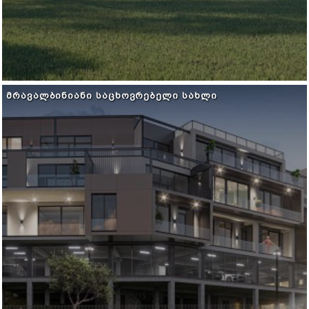
ᲛᲠᲐᲕᲐᲚᲑᲘᲜᲘᲐᲜᲘ ᲡᲐᲪᲮᲝᲕᲠᲔᲑᲔᲚᲘ ᲡᲐᲮᲚᲘ