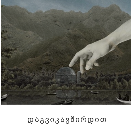
ᲓᲐᲒᲕᲘᲙᲐᲕᲨᲘᲠᲓᲘᲗ