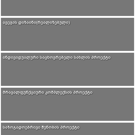
ᲐᲕᲔᲯᲘᲡ ᲓᲘᲖᲐᲘᲜᲘ(ᲠᲔᲐᲚᲘᲖᲔᲑᲣᲚᲘ)
ᲘᲜᲓᲘᲕᲘᲓᲣᲐᲚᲣᲠᲘ ᲡᲐᲪᲮᲝᲕᲠᲔᲑᲔᲚᲘ ᲡᲐᲮᲚᲘᲡ ᲞᲠᲝᲔᲥᲢᲘ
ᲛᲠᲐᲕᲐᲚᲤᲣᲜᲥᲪᲘᲣᲠᲘ ᲙᲝᲛᲞᲚᲔᲥᲡᲘᲡ ᲞᲠᲝᲔᲥᲢᲘ
ᲡᲐᲖᲝᲒᲐᲓᲝᲔᲑᲠᲘᲕᲘ ᲨᲔᲜᲝᲑᲘᲡ ᲞᲠᲝᲔᲥᲢᲘ