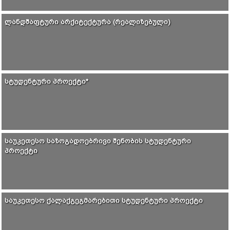
ᲚᲐᲜᲓᲨᲐᲤᲢᲣᲠᲘ ᲐᲠᲥᲘᲢᲔᲥᲢᲣᲠᲐ (ᲠᲔᲐᲚᲘᲖᲔᲑᲣᲚᲘ)
ᲡᲢᲣᲓᲔᲜᲢᲣᲠᲘ ᲞᲠᲝᲔᲥᲢᲘ*
ᲡᲐᲣᲙᲔᲗᲔᲡᲝ ᲡᲐᲖᲝᲒᲐᲓᲝᲔᲑᲠᲘᲕᲘ ᲨᲔᲜᲝᲑᲘᲡ ᲡᲢᲣᲓᲔᲜᲢᲣᲠᲘ
ᲞᲠᲝᲔᲥᲢᲘ
ᲡᲐᲣᲙᲔᲗᲔᲡᲝ ᲥᲐᲚᲐᲥᲒᲔᲒᲛᲐᲠᲔᲑᲘᲗᲘ ᲡᲢᲣᲓᲔᲜᲢᲣᲠᲘ ᲞᲠᲝᲔᲥᲢᲘ