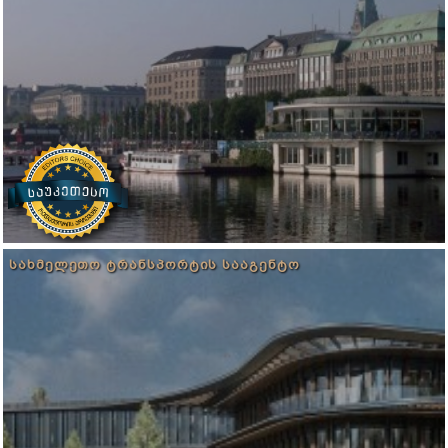
ᲡᲐᲮᲛᲔᲚᲔᲗᲝ ᲢᲠᲐᲜᲡᲞᲝᲠᲢᲘᲡ ᲡᲐᲐᲒᲔᲜᲢᲝ