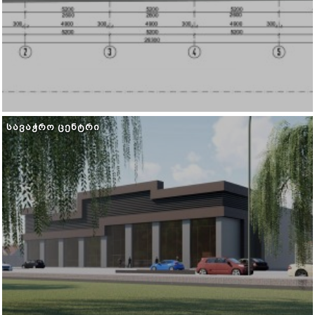
ᲡᲐᲕᲐᲭᲠᲝ ᲪᲔᲜᲢᲠᲘ