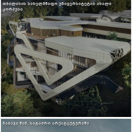
ᲗᲑᲘᲚᲘᲡᲘᲡ ᲡᲐᲮᲔᲚᲛᲬᲘᲤᲝ ᲣᲜᲘᲕᲔᲠᲡᲘᲢᲔᲢᲘᲡ ᲐᲮᲐᲚᲘ
ᲙᲝᲠᲞᲣᲡᲘ
ᲜᲐᲑᲘᲯᲘ ᲬᲘᲜ, ᲡᲐᲢᲐᲫᲠᲝ ᲐᲠᲥᲘᲢᲔᲥᲢᲣᲠᲐᲨᲘ