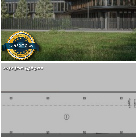
ᲡᲐᲕᲐᲭᲠᲝ ᲪᲔᲜᲢᲠᲘ