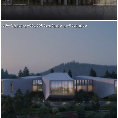
ᲡᲞᲝᲠᲢᲣᲚ-ᲒᲐᲛᲐᲯᲐᲜᲡᲐᲦᲔᲑᲔᲚᲘ ᲙᲝᲛᲞᲚᲔᲥᲡᲘ