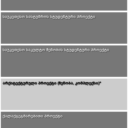
ᲡᲐᲣᲙᲔᲗᲔᲡᲝ ᲡᲐᲡᲢᲣᲛᲠᲝᲡ ᲡᲢᲣᲓᲔᲜᲢᲣᲠᲘ ᲞᲠᲝᲔᲥᲢᲘ
ᲡᲐᲣᲙᲔᲗᲔᲡᲝ ᲡᲐᲙᲣᲚᲢᲝ ᲨᲔᲜᲝᲑᲘᲡ ᲡᲢᲣᲓᲔᲜᲢᲣᲠᲘ ᲞᲠᲝᲔᲥᲢᲘ
ᲐᲠᲥᲘᲢᲔᲥᲢᲣᲠᲣᲚᲘ ᲞᲠᲝᲔᲥᲢᲘ (ᲨᲔᲜᲝᲑᲐ, ᲙᲝᲛᲞᲚᲔᲥᲡᲘ)*
ᲥᲐᲚᲐᲥᲒᲔᲒᲛᲐᲠᲔᲑᲘᲗᲘ ᲞᲠᲝᲔᲥᲢᲘ