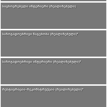
ᲡᲐᲪᲮᲝᲕᲠᲔᲑᲔᲚᲘ ᲘᲜᲢᲔᲠᲘᲔᲠᲘ (ᲠᲔᲐᲚᲘᲖᲔᲑᲣᲚᲘ)
ᲡᲐᲖᲝᲒᲐᲓᲝᲔᲑᲠᲘᲕᲘ ᲜᲐᲒᲔᲑᲝᲑᲐ (ᲠᲔᲐᲚᲘᲖᲔᲑᲣᲚᲘ)*
ᲡᲐᲖᲝᲒᲐᲓᲝᲔᲑᲠᲘᲕᲘ ᲘᲜᲢᲔᲠᲘᲔᲠᲘ (ᲠᲔᲐᲚᲘᲖᲔᲑᲣᲚᲘ)*
ᲠᲔᲡᲢᲐᲕᲠᲐᲪᲘᲐ-ᲠᲔᲙᲝᲜᲡᲢᲠᲣᲥᲪᲘᲐ (ᲠᲔᲐᲚᲘᲖᲔᲑᲣᲚᲘ)*