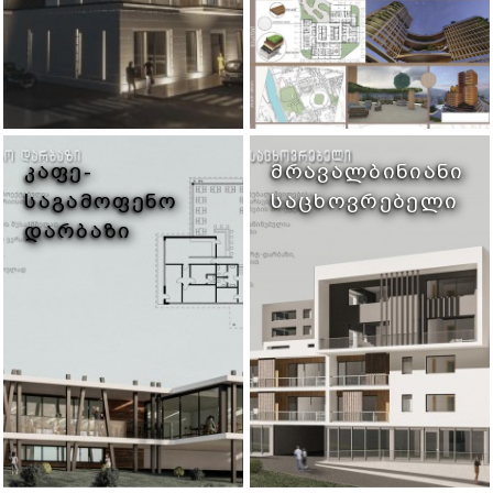
ᲙᲐᲤᲔ-
ᲛᲠᲐᲕᲐᲚᲑᲘᲜᲘᲐᲜᲘ
ᲡᲐᲒᲐᲛᲝᲤᲔᲜᲝ
ᲡᲐᲪᲮᲝᲕᲠᲔᲑᲔᲚᲘ
ᲓᲐᲠᲑᲐᲖᲘ