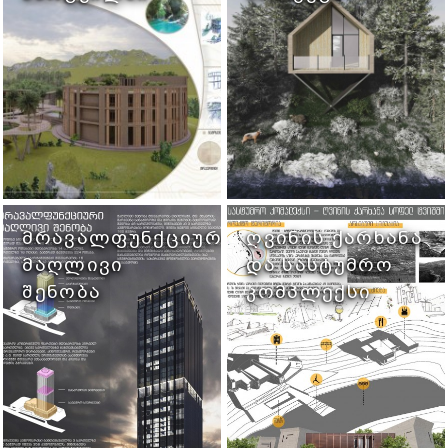
ᲛᲠᲐᲕᲐᲚᲤᲣᲜᲥᲪᲘᲣᲠᲘ
ᲦᲕᲘᲜᲘᲡ ᲥᲐᲠᲮᲐᲜᲐ
ᲛᲐᲦᲚᲘᲕᲘ
ᲓᲐ ᲡᲐᲡᲢᲣᲛᲠᲝ
ᲨᲔᲜᲝᲑᲐ
ᲙᲝᲛᲞᲚᲔᲥᲡᲘ