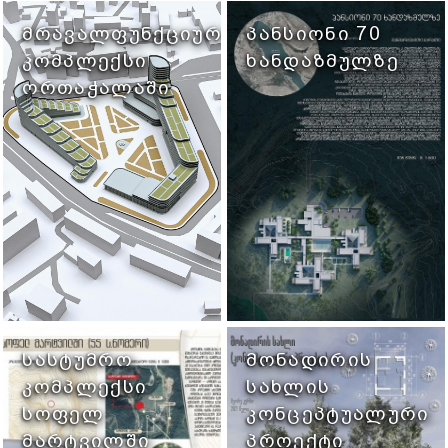
ᲛᲠᲐᲕᲐᲚᲤᲣᲜᲥᲪᲘᲣᲠᲘ
ᲞᲐᲜᲡᲘᲝᲜᲘ 70
ᲙᲝᲛᲞᲚᲔᲥᲡᲘ
ᲮᲐᲜᲓᲐᲖᲛᲣᲚᲖᲔ
ᲝᲠᲗᲐᲭᲐᲚᲐᲨᲘ
ᲡᲐᲡᲢᲣᲛᲠᲝ
ᲛᲝᲜᲐᲓᲘᲠᲘᲡ
ᲙᲝᲛᲞᲚᲔᲥᲡᲘ
ᲡᲐᲮᲚᲘᲡ
ᲡᲝᲤᲔᲚ
ᲙᲝᲜᲪᲔᲞᲢᲣᲐᲚᲣᲠᲘ
ᲛᲐᲠᲢᲕᲘᲚᲨᲘ
ᲞᲠᲝᲔᲥᲢᲘ