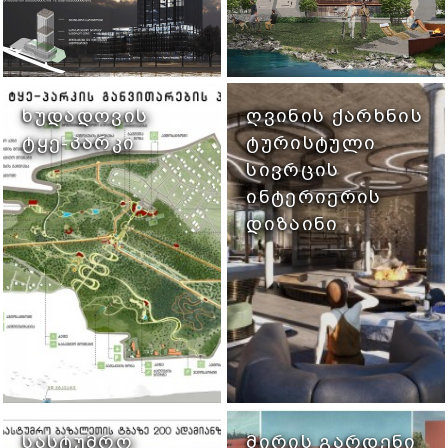
ᲮᲣᲓᲐᲓᲝᲕᲘᲡ
ᲦᲕᲘᲜᲘᲡ ᲥᲐᲠᲮᲜᲘᲡ
ᲢᲧᲔ-ᲞᲐᲠᲙᲘ
ᲢᲣᲠᲘᲡᲢᲣᲚᲘ
ᲡᲘᲕᲠᲪᲘᲡ
ᲘᲜᲢᲔᲠᲘᲔᲠᲘᲡ
ᲓᲘᲖᲐᲘᲜᲘ
ᲡᲐᲡᲢᲣᲛᲠᲝ
ᲛᲘᲠᲘᲡ ᲒᲐᲠᲓᲔᲜᲘ