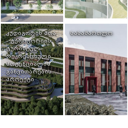
ᲙᲣᲓᲘᲒᲝᲠᲘᲡ ᲛᲗᲐ
ᲡᲐᲡᲐᲛᲐᲠᲗᲚᲝ
- ᲢᲔᲠᲘᲢᲝᲠᲘᲘᲡ
ᲢᲣᲠᲘᲡᲢᲣᲚ-
ᲠᲔᲙᲠᲔᲐᲪᲘᲣᲚᲘ
ᲞᲝᲢᲔᲜᲪᲘᲐᲚᲘᲡ
ᲒᲐᲜᲕᲘᲗᲐᲠᲔᲑᲘᲡ
ᲞᲠᲝᲔᲥᲢᲘ