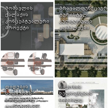
ᲛᲝᲛᲐᲕᲚᲘᲡ
ᲛᲠᲐᲕᲐᲚᲤᲣᲜᲥᲪᲘᲣᲠ
ᲥᲐᲚᲐᲥᲘᲡ
ᲢᲣᲠᲘᲡᲢᲣᲚ-
ᲙᲝᲜᲪᲔᲞᲢᲣᲐᲚᲣᲠᲘ
ᲙᲣᲚᲢᲣᲠᲣᲚᲘ
ᲞᲠᲝᲔᲥᲢᲘ
ᲙᲝᲛᲞᲚᲔᲥᲡᲘ
ᲓᲘᲓᲣᲑᲘᲡ
ᲜᲘᲥᲝᲖᲘᲡ
ᲡᲐᲓᲒᲣᲠᲘᲡ
ᲮᲔᲚᲝᲕᲜᲔᲑᲘᲡ
ᲛᲘᲛᲓᲔᲑᲐᲠᲔ
ᲡᲐᲡᲐᲮᲚᲔ
ᲢᲔᲠᲘᲢᲝᲠᲘᲘᲡ