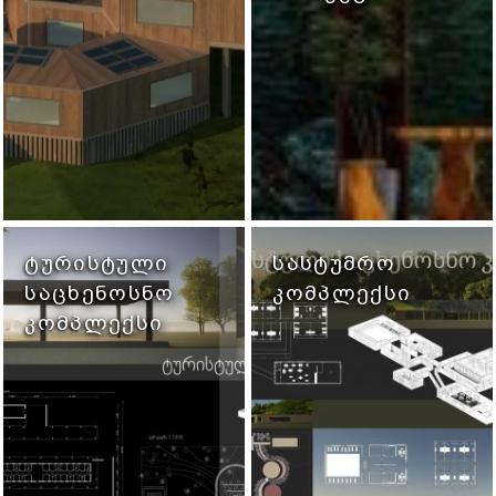
ᲢᲣᲠᲘᲡᲢᲣᲚᲘ
ᲡᲐᲡᲢᲣᲛᲠᲝ
ᲡᲐᲪᲮᲔᲜᲝᲡᲜᲝ
ᲙᲝᲛᲞᲚᲔᲥᲡᲘ
ᲙᲝᲛᲞᲚᲔᲥᲡᲘ