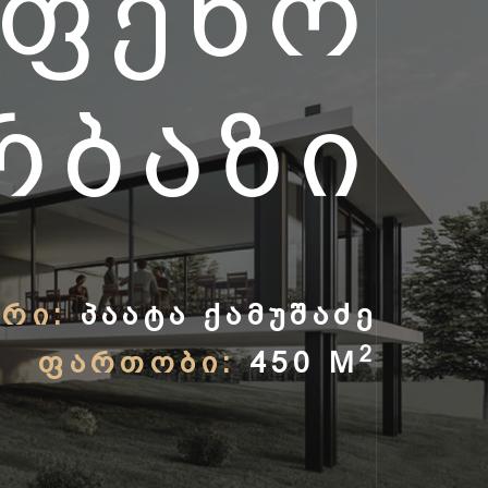
ᲝᲤᲔᲜᲝ
ᲠᲑᲐᲖᲘ
ᲠᲘ:
ᲞᲐᲐᲢᲐ ᲥᲐᲛᲣᲨᲐᲫᲔ
2
ᲤᲐᲠᲗᲝᲑᲘ:
450 M