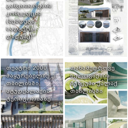
ᲒᲐᲜᲕᲘᲗᲐᲠᲔᲑᲘᲡ
ᲙᲝᲜᲪᲔᲤᲪᲘᲐ
(ᲨᲔᲛᲓᲔᲒᲘ
ᲡᲐᲓᲒᲣᲠᲘ -
ᲓᲘᲓᲣᲑᲔ)
ᲗᲔᲐᲢᲠᲘ 2000
ᲗᲐᲜᲐᲛᲔᲓᲠᲝᲕᲔ
ᲛᲐᲧᲣᲠᲔᲑᲔᲚᲖᲔ Ქ.
ᲮᲔᲚᲝᲕᲜᲔᲑᲘᲡ
ᲗᲑᲘᲚᲘᲡᲨᲘ,
ᲛᲣᲖᲔᲣᲛᲘ ᲥᲐᲚᲐᲥ
ᲡᲢᲣᲓᲥᲐᲚᲐᲥᲘᲡ
ᲗᲑᲘᲚᲘᲡᲨᲘ
ᲢᲔᲠᲘᲢᲝᲠᲘᲐᲖᲔ