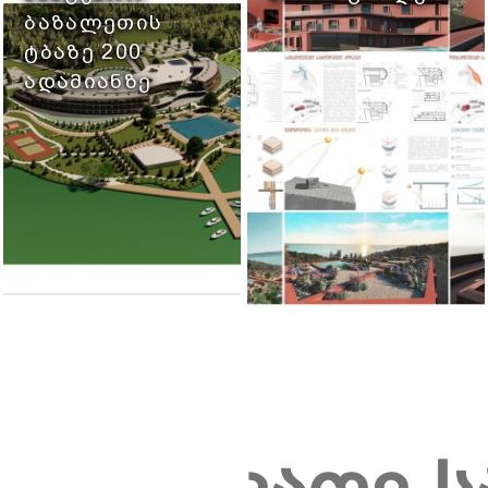
ᲑᲐᲖᲐᲚᲔᲗᲘᲡ
ᲢᲑᲐᲖᲔ 200
ᲐᲓᲐᲛᲘᲐᲜᲖᲔ