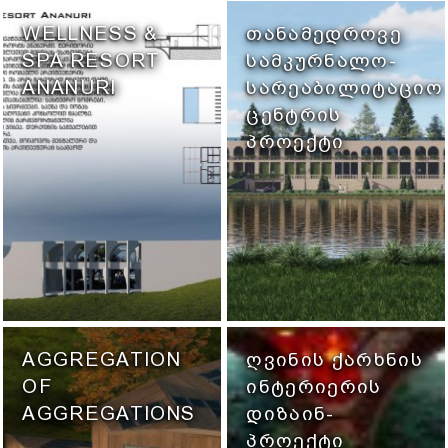
Ი
WELLNESS &
ᲗᲐᲜᲐᲛᲔᲓᲠᲝᲕᲔ
SPA RESORT
ᲡᲐᲛᲙᲣᲠᲜᲐᲚᲝ-
ANANURI
ᲡᲐᲠᲔᲐᲑᲘᲚᲘᲢᲐᲪᲘᲝ
ᲪᲔᲜᲢᲠᲘᲡ
ᲞᲠᲝᲔᲥᲢᲘ
AGGREGATION
ᲦᲕᲘᲜᲘᲡ ᲥᲐᲠᲮᲜᲘᲡ
OF
ᲘᲜᲢᲔᲠᲘᲔᲠᲘᲡ
AGGREGATIONS
ᲓᲘᲖᲐᲘᲜ-
ᲞᲠᲝᲔᲥᲢᲘ