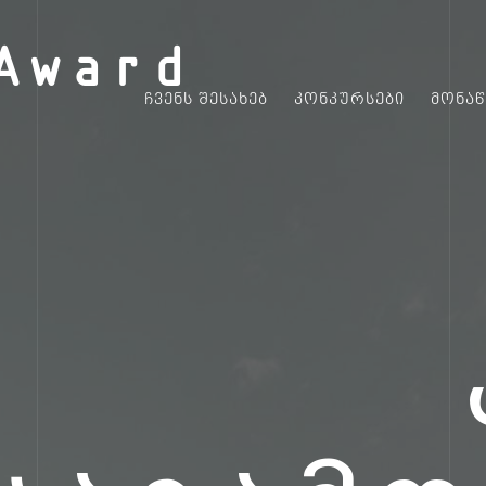
Award
ᲩᲕᲔᲜᲡ ᲨᲔᲡᲐᲮᲔᲑ
ᲙᲝᲜᲙᲣᲠᲡᲔᲑᲘ
ᲛᲝᲜᲐ