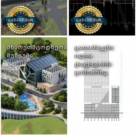
ᲛᲮᲐᲠᲔᲗᲛᲪᲝᲓᲜᲔᲝᲑᲘᲡ
ᲪᲐᲗᲐᲛᲑᲯᲔᲜᲘ
ᲛᲣᲖᲔᲣᲛᲘ
ᲘᲚᲘᲐ
Ი
ᲭᲐᲕᲭᲐᲕᲐᲫᲘᲡ
ᲒᲐᲛᲖᲘᲠᲖᲔ