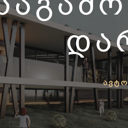
ᲡᲐᲒᲐᲛ
ᲓᲐ
ᲐᲕᲢᲝ