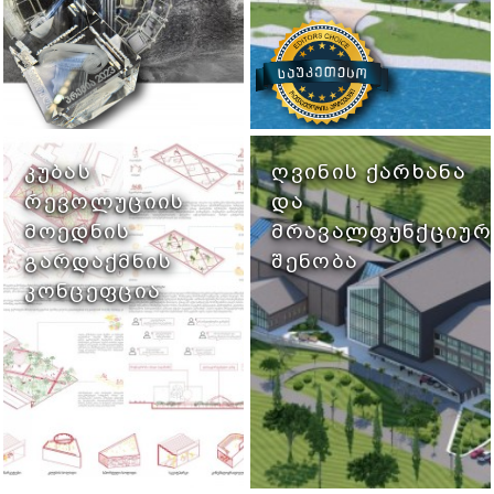
ᲙᲣᲑᲐᲡ
ᲦᲕᲘᲜᲘᲡ ᲥᲐᲠᲮᲐᲜᲐ
ᲠᲔᲕᲝᲚᲣᲪᲘᲘᲡ
ᲓᲐ
ᲛᲝᲔᲓᲜᲘᲡ
ᲛᲠᲐᲕᲐᲚᲤᲣᲜᲥᲪᲘᲣᲠ
ᲒᲐᲠᲓᲐᲥᲛᲜᲘᲡ
ᲨᲔᲜᲝᲑᲐ
ᲙᲝᲜᲪᲔᲤᲪᲘᲐ