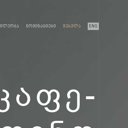
ᲬᲘᲚᲔᲝᲑᲐ
ᲜᲝᲛᲘᲜᲐᲪᲘᲔᲑᲘ
ᲨᲔᲡᲕᲚᲐ
ENG
ᲙᲐᲤᲔ-