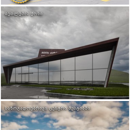
ᲑᲔᲗᲚᲔᲛᲘᲡ ᲥᲝᲮᲘ
ᲡᲐᲖᲝᲒᲐᲓᲝᲔᲑᲠᲘᲕᲘ ᲪᲔᲜᲢᲠᲘ ᲛᲔᲡᲢᲘᲐᲨᲘ