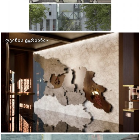
ᲦᲕᲘᲜᲘᲡ ᲥᲐᲠᲮᲐᲜᲐ-